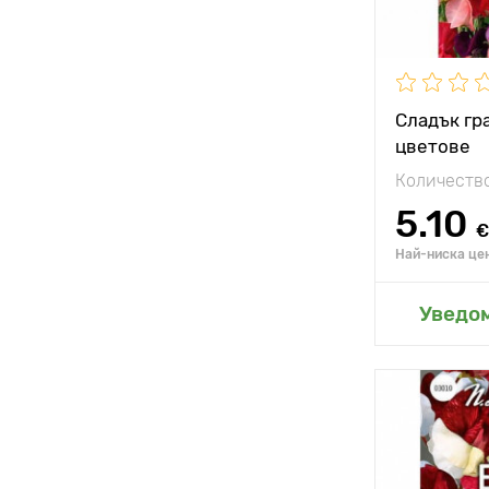
Сладък гра
цветове
Количество
5.10
€
Най-ниска цен
Добавя
Уведо
Местополо
Специални
характерис