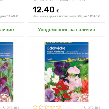
12.40
€
дни:* 3.40 €
Най-ниска цена в последните 30 дни:* 12.40 €
радина
Добавяне в моята градина
аличие
Уведомление за наличие
слънце
етни синьо-
етови цветя
150 - 200 см
10 х 20 см
0 отзива
0 отзива