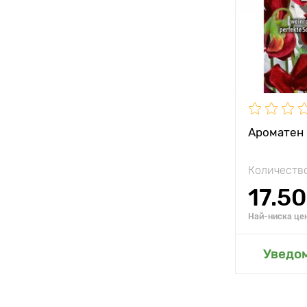
Височина н
растението
Разстояние
растенията
Ароматен 
Количество
17.50
Най-ниска цен
Добавя
Уведо