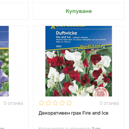
радина
Добавяне в моята градина
Купуване
Местоположение
слънце
Специални
атрактивен дует
характеристики
Височина на
100 - 150 см
растението
Разстояние между
10 х 20 см
растенията
0 отзива
0 отзива
Декоративен грах Fire and Ice
оп
Количество в опаковка:
1 оп