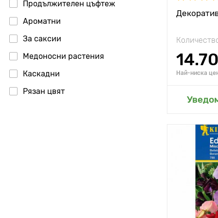
Продължителен цъфтеж
Декоратив
Ароматни
За саксии
Количество
14.7
Медоносни растения
Каскадни
Най-ниска цен
Рязан цвят
Добавя
Уведо