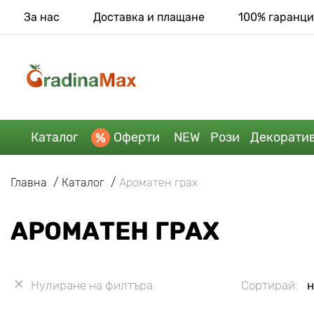
За нас
Доставка и плащане
100% гаранци
Каталог
Оферти
NEW
Рози
Декорати
Главна
Каталог
Ароматен грах
АРОМАТЕН ГРАХ
Нулиране на филтъра
Сортирай:
н