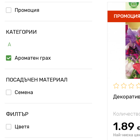
Промоция
Местополо
ПРОМОЦИ
Специални
КАТЕГОРИИ
характерис
А
Височина н
растението
Ароматен грах
Разстояние
растенията
ПОСАДЪЧЕН МАТЕРИАЛ
Семена
Декоратив
ФИЛТЪР
Количество
1.89
Цветя
Най-ниска цен