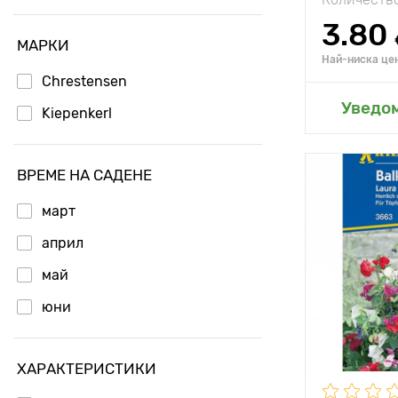
3.80
МАРКИ
Най-ниска цен
Chrestensen
Добавя
Уведо
Kiepenkerl
ВРЕМЕ НА САДЕНЕ
Местополо
март
Специални
характерис
април
Височина н
май
растението
юни
Разстояние
растенията
ХАРАКТЕРИСТИКИ