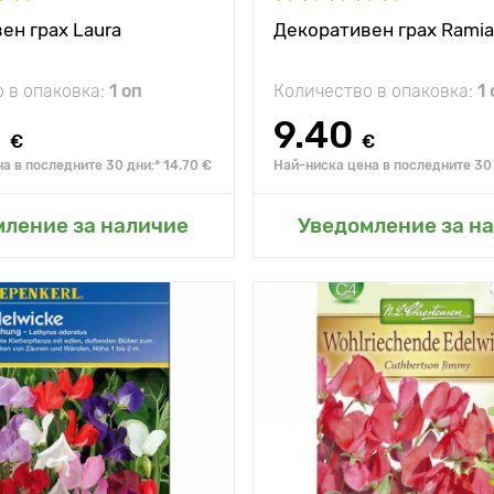
ен грах Laura
Декоративен грах Ramia
 в опаковка:
1 оп
Количество в опаковка:
1 
0
9.40
€
€
а в последните 30 дни:* 14.70 €
Най-ниска цена в последните 30 
не в моята градина
Добавяне в моята г
мление за наличие
Уведомление за н
Местоположение
Специални
непр
характеристики
сорт за
о
Височина на
растението