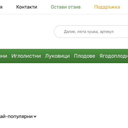
я
Контакти
Остави отзив
Поддръжка
вни
Иглолистни
Луковици
Плодове
Ягодоплод
ай-популярни