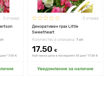
30 х 35 см
растенията
0 отзива
0 отзива
ertson
Декоративен грах Little
Sweetheart
оп
Количество в опаковка:
1 оп
17.50
€
дни:* 7.00 €
Най-ниска цена в последните 30 дни:* 17.50 €
радина
Добавяне в моята градина
аличие
Уведомление за наличие