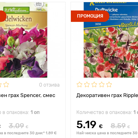
жение
слънце
Местоположение
Я
ПРОМОЦИЯ
невероятна смес
Специални
романт
тики
характеристики
за огра
а
200 - 250 см
Височина на
растението
 между
30 х 35 см
Разстояние между
растенията
0 отзива
ен грах Spencer, смес
Декоративен грах Ripple
 в опаковка:
1 оп
Количество в опаковка:
1 
5.19
3.09
8.59
€
€
€
€
а в последните 30 дни:* 1.89 €
Най-ниска цена в последните 30 д