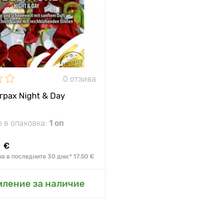
а
150 - 200 см
 между
30 - 40 см
0 отзива
грах Night & Day
 в опаковка:
1 оп
€
а в последните 30 дни:* 17.50 €
не в моята градина
мление за наличие