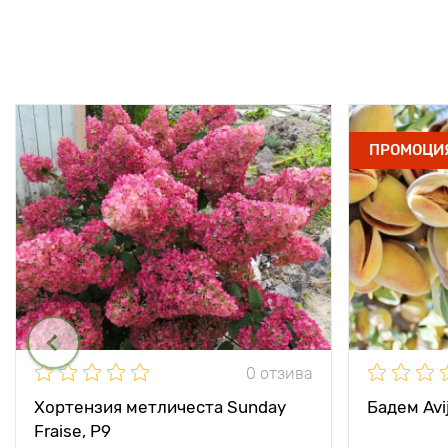
ПРОМОЦИ
0 отзива
Хортензия метличеста Sunday
Бадем Avij
Fraise, P9