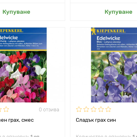
не в моята градина
Добавяне в моята г
Купуване
Купуване
жение
слънце
особено ранен и
тики
обилен цъфтеж
а
150 - 200 см
 между
10 х 20 см
0 отзива
ен грах, смес
Сладък грах син
 в опаковка:
1 оп
Количество в опаковка:
1 