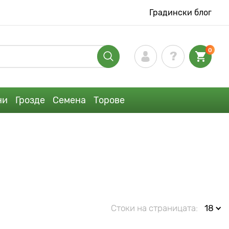
Градински блог
0
ни
Грозде
Семена
Торове
Стоки на страницата:
18