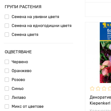
ГРУПИ РАСТЕНИЯ
Добавя
Семена на увивни цветя
Семена на едногодишни цветя
Местополо
Семена цветя
Специални
характерис
ОЦВЕТЯВАНЕ
Височина н
растението
Червено
Разстояние
Оранжево
растенията
Розово
Синьо
Декоратив
Лилаво
Kiepenkerl
Микс от цветове
Количество