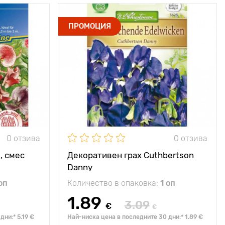
слънце
Местоположение
слънце
ПРОМОЦИЯ
ична украса
Специални
непретенциозен
ди, беседки
характеристики
сорт за вертикално
озеленяване
150 - 200 см
Височина на
200 - 250 см
растението
10 х 20 см
Разстояние между
30 х 35 см
растенията
0 отзива
0 отзива
, смес
Декоративен грах Cuthbertson
Danny
оп
Количество в опаковка:
1 оп
1.89
3.09
€
€
ни:* 5.19 €
Най-ниска цена в последните 30 дни:* 1.89 €