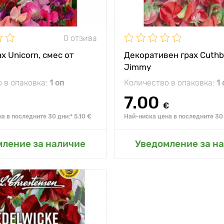
Разстояние между
растенията
0 отзива
х Unicorn, смес от
Декоративен грах Cuthb
Jimmy
 в опаковка:
1 оп
Количество в опаковка:
1 
7.00
€
а в последните 30 дни:* 5.10 €
Най-ниска цена в последните 30 
не в моята градина
Добавяне в моята г
мление за наличие
Уведомление за н
жение
слънце
контрастираща
тики
цветова комбинация