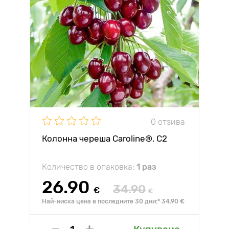
0 отзива
Колонна череша Caroline®, C2
Количество в опаковка:
1 раз
26.90
34.90
€
€
Най-ниска цена в последните 30 дни:* 34.90 €