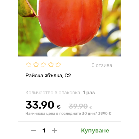
0 отзива
Райска ябълка, С2
Количество в опаковка:
1 раз
33.90
39.90
€
€
Най-ниска цена в последните 30 дни:* 39.90 €
Купуване