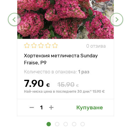
0 отзива
Хортензия метличеста Sunday
Fraise, P9
Количество в опаковка:
1 раз
7.90
15.90
€
€
Най-ниска цена в последните 30 дни:* 15.90 €
Купуване