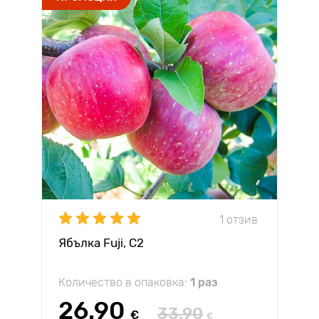
1 отзив
Ябълка Fuji, С2
Количество в опаковка:
1 раз
26.90
33.90
€
€