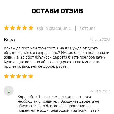
ОСТАВИ ОТЗИВ
Обща класация: 5
7 отзива
Вера
29 мар 2023
Искам да поръчам този сорт, има ли нужда от друго
ябълково дърво за опрашване? Имаме близки подпочвени
води, какъв сорт ябълкови дървета бихте препоръчали?
Купих едно колонно ябълково дърво от вас миналата
пролетта, вкорени се добре, расте ..
Б
29 мар 2023
Здравейте! Това е самоплоден сорт, не е
необходим опрашител. Овощните дървета не
обичат почви с близко разположение на
подземните води. Благодарим за покупката и