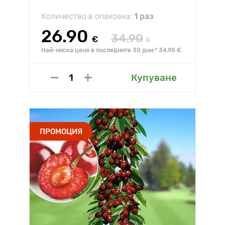
Количество в опаковка:
1 раз
26.90
34.90
€
€
Най-ниска цена в последните 30 дни:* 34.90 €
Купуване
ПРОМОЦИЯ