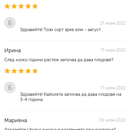
Б
21 ноем 2022
Здравейте! Този сорт зрее юли - август.
Ирина
17 ноем 2022
След колко години растеж започва да дава плодове?
Б
17 ноем 2022
Здравейте! Кайсията започва да дава плодове на
3-4 година.
Марияна
05 ноем 2022
Здравейте ! Колко високо е растението при доставка?