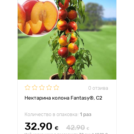
0 отзива
Нектарина колона Fantasy®, C2
Количество в опаковка:
1 раз
32.90
42.90
€
€