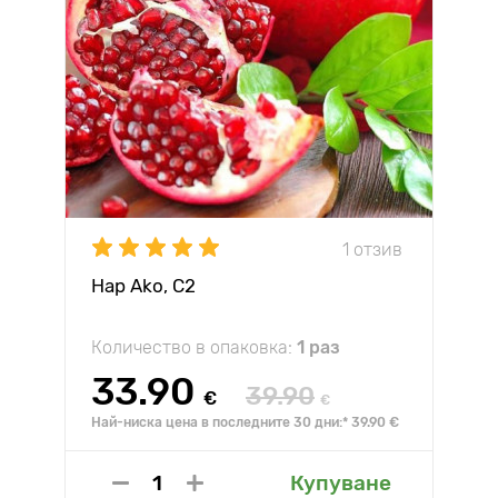
1 отзив
Нар Ako, С2
Количество в опаковка:
1 раз
33.90
39.90
€
€
Най-ниска цена в последните 30 дни:* 39.90 €
Купуване