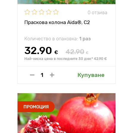
0 отзива
Праскова колона Aida®, C2
Количество в опаковка:
1 раз
32.90
42.90
€
€
Най-ниска цена в последните 30 дни:* 42.90 €
Купуване
ПРОМОЦИЯ