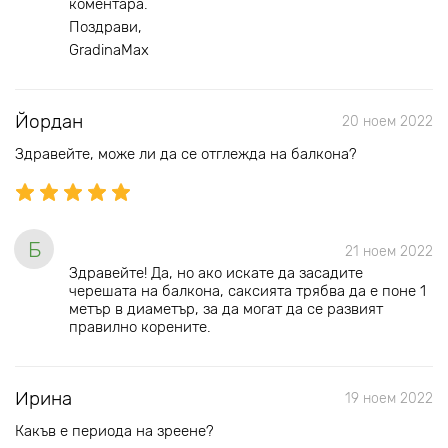
коментара.
Поздрави,
GradinaMax
Йордан
20 ноем 2022
Здравейте, може ли да се отглежда на балкона?
Б
21 ноем 2022
Здравейте! Да, но ако искате да засадите
черешата на балкона, саксията трябва да е поне 1
метър в диаметър, за да могат да се развият
правилно корените.
Ирина
19 ноем 2022
Какъв е периода на зреене?