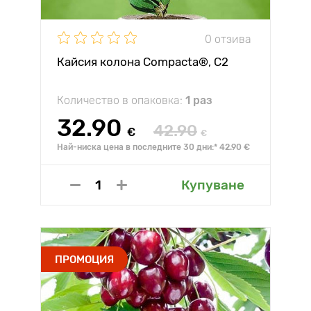
0 отзива
Кайсия колона Compacta®, C2
Количество в опаковка:
1 раз
32.90
42.90
€
€
Най-ниска цена в последните 30 дни:* 42.90 €
Купуване
ПРОМОЦИЯ