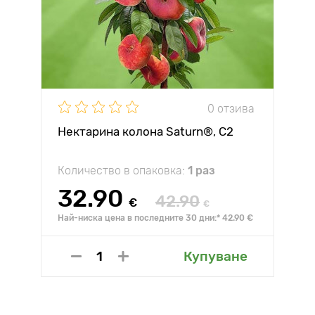
0 отзива
Нектарина колона Saturn®, C2
Количество в опаковка:
1 раз
32.90
42.90
€
€
Най-ниска цена в последните 30 дни:* 42.90 €
Купуване