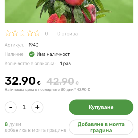
0
0 отзива
Артикул:
1943
Наличие:
Има наличност
Количество в опаковка:
1 раз.
32.90
42.90
€
€
Най-ниска цена в последните 30 дни:* 42.90 €
-
+
Купуване
Добавяне в моята
8
души
добавиха в моята градина
градина