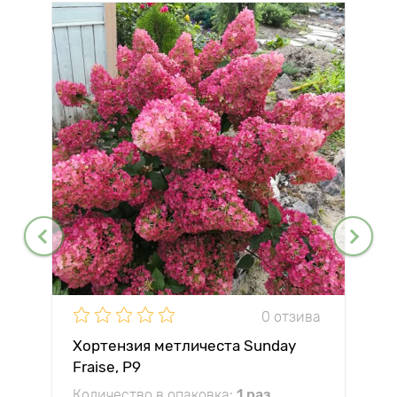
0 отзива
Хортензия метличеста Sunday
Fraise, P9
Количество в опаковка:
1 раз