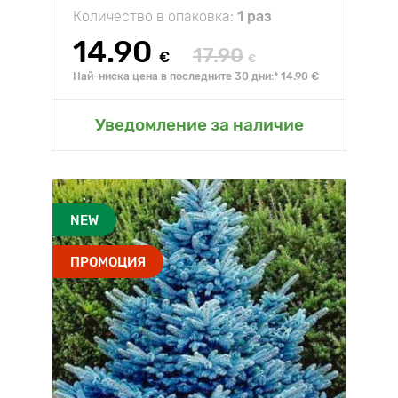
Количество в опаковка:
1 раз
14.90
17.90
€
€
Най-ниска цена в последните 30 дни:* 14.90 €
Уведомление за наличие
NEW
ПРОМОЦИЯ