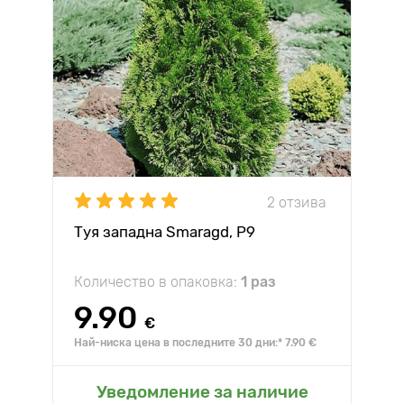
2 отзива
Туя западна Smaragd, Р9
Количество в опаковка:
1 раз
9.90
€
Най-ниска цена в последните 30 дни:* 7.90 €
Уведомление за наличие