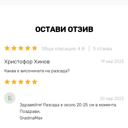
ОСТАВИ ОТЗИВ
Обща класация: 4.8
5 отзива
Христофор Хинов
19 мар 2023
Каква е височината на разсада?
Б
20 мар 2023
Здравейте! Разсада е окoло 20-25 см в момента.
Поздрави,
GradinaMax