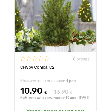
0 отзива
Смърч Conica, C2
Количество в опаковка:
1 раз
10.90
13.90
€
€
Най-ниска цена в последните 30 дни:* 13.90 €