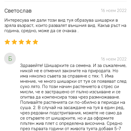
Светослав
16 ноем 2022
Интересува ме дали този вид туя образува шишарки в
зряла възраст, които развалят външния вид. Какъв ръст на
година, средно, може да се очаква .
Б
16 ноем 2022
Здравейте! Шишарките са семена. И за съжаление,
никой не е отменил законите на природата. Но
има няколко съвета за справяне с тях: 1. Има
мнение, че много шишарки от туя се появяват след
сухо лято. По този начин растението в стрес си
мисли, че е застрашено от пълно изсъхване и се
опитва да компенсира това чрез размножаване.
Поливайте растенията си по-обилно в периоди на
суша. 2. В случай на засаждане на туя в един ред,
чрез редовни подстригвания, можете не само да
се отървете от шишарките, но и да оформите
плътен жив плет с определена височина. Средно
през първата години от живота туята добавя 5-7