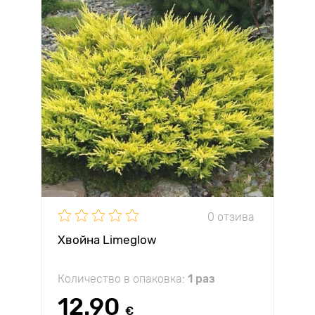
0 отзива
Хвойна Limeglow
Количество в опаковка:
1 раз
12.90
€