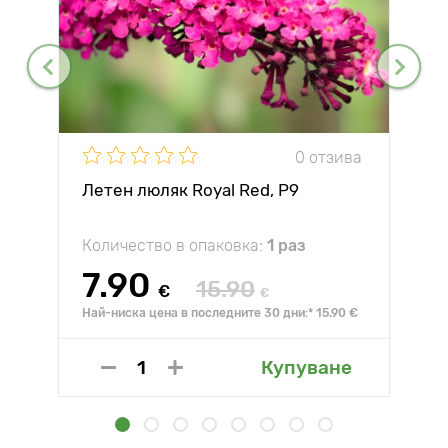
0 отзива
Летен люляк Royal Red, P9
Количество в опаковка:
1 раз
7.90
15.90
€
€
Най-ниска цена в последните 30 дни:* 15.90 €
Купуване