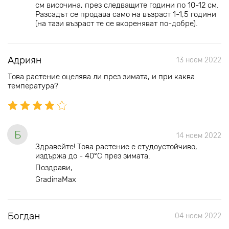
см височина, през следващите години по 10-12 см.
Разсадът се продава само на възраст 1-1,5 години
(на тази възраст те се вкореняват по-добре).
Адриян
13 ноем 2022
Това растение оцелява ли през зимата, и при каква
температура?
Б
14 ноем 2022
Здравейте! Tова растение e студоустойчиво,
издържа до - 40°С през зимата.
Поздрави,
GradinaMax
Богдан
04 ноем 2022