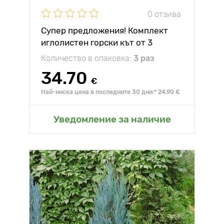
0 отзива
Супер предложения! Комплект
иглолистен горски кът от 3
разсада
Количество в опаковка:
3 раз
34.70
€
Най-ниска цена в последните 30 дни:* 24.90 €
Уведомление за наличие