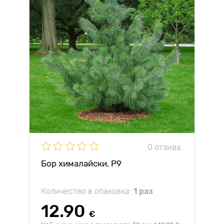
0 отзива
Бор хималайски, Р9
Количество в опаковка:
1 раз
12.90
€