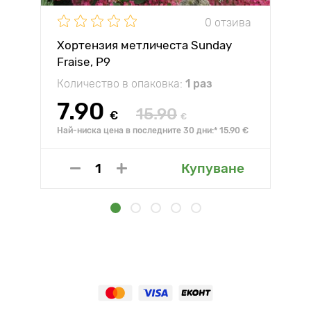
0 отзива
Хортензия метличеста Sunday
Fraise, P9
Количество в опаковка:
1 раз
7.90
15.90
€
€
Най-ниска цена в последните 30 дни:* 15.90 €
Купуване