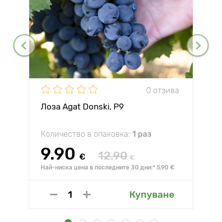
0 отзива
Лоза Agat Donski, Р9
Количество в опаковка:
1 раз
9.90
12.90
€
€
Най-ниска цена в последните 30 дни:* 5.90 €
Купуване