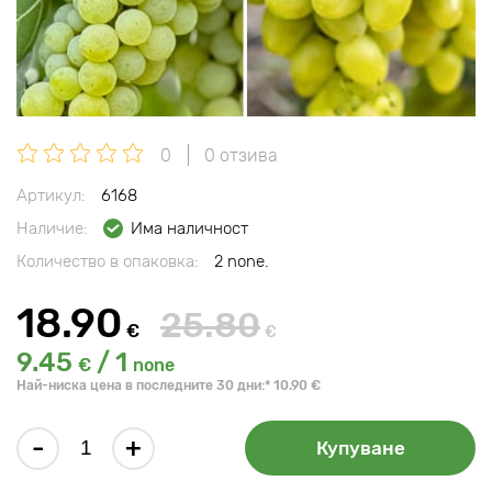
0
0 отзива
Артикул:
6168
Наличие:
Има наличност
Количество в опаковка:
2 none.
18.90
25.80
€
€
9.45
/ 1
€
none
Най-ниска цена в последните 30 дни:* 10.90 €
-
+
Купуване