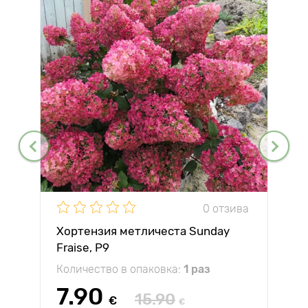
0 отзива
Хортензия метличеста Sunday
Fraise, P9
Количество в опаковка:
1 раз
7.90
15.90
€
€