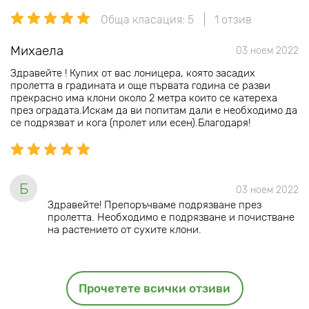
Обща класация: 5
1 отзив
Михаела
03 ноем 2022
Здравейте ! Купих от вас лоницера, която засадих
пролетта в градината и още първата година се разви
прекрасно има клони около 2 метра които се катереха
през оградата.Искам да ви попитам дали е необходимо да
се подрязват и кога (пролет или есен).Благодаря!
Б
03 ноем 2022
Здравейте! Препоръчваме подрязване през
пролетта. Необходимо е подрязване и почистване
на растението от сухите клони.
Прочетете всички отзиви