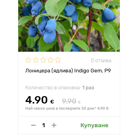
0 отзива
Лоницера (ядлива) Indigo Gem, P9
Количество в опаковка:
1 раз
4.90
9.90
€
€
Най-ниска цена в последните 30 дни:* 4.90 €
Купуване