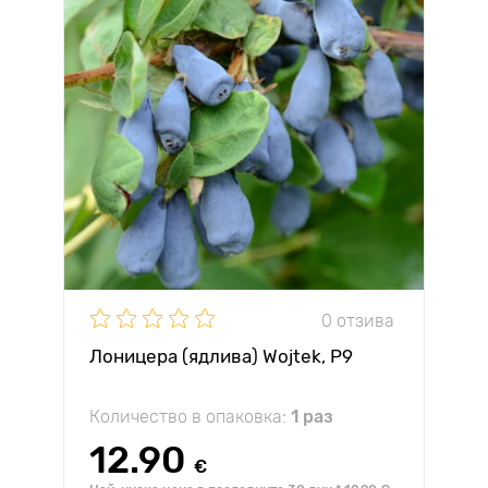
0 отзива
Лоницера (ядлива) Wojtek, P9
Количество в опаковка:
1 раз
12.90
€