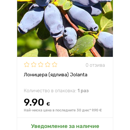
0 отзива
Лоницера (ядлива) Jolanta
Количество в опаковка:
1 раз
9.90
€
Най-ниска цена в последните 30 дни:* 9.90 €
Уведомление за наличие