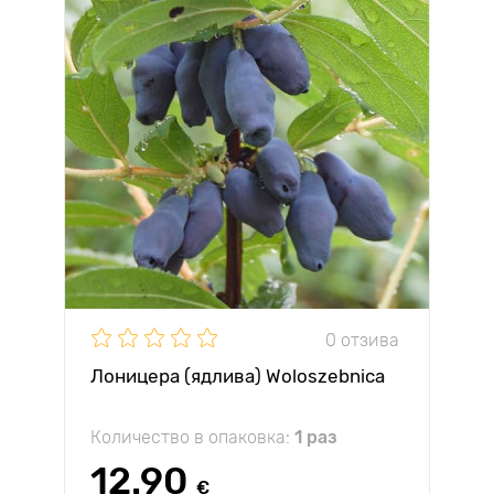
0 отзива
Лоницера (ядлива) Woloszebnica
Количество в опаковка:
1 раз
12.90
€