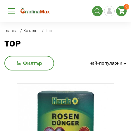
0
Главна
Каталог
Тор
ТОР
Филтър
най-популярни