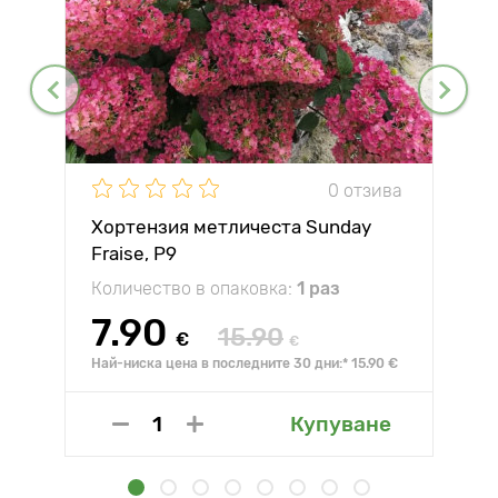
0 отзива
Хортензия метличеста Sunday
Fraise, P9
Количество в опаковка:
1 раз
7.90
15.90
€
€
Най-ниска цена в последните 30 дни:* 15.90 €
Купуване