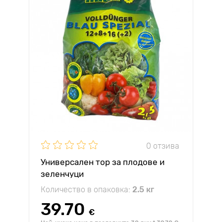
0 отзива
Универсален тор за плодове и
зеленчуци
Количество в опаковка:
2.5 кг
39.70
€