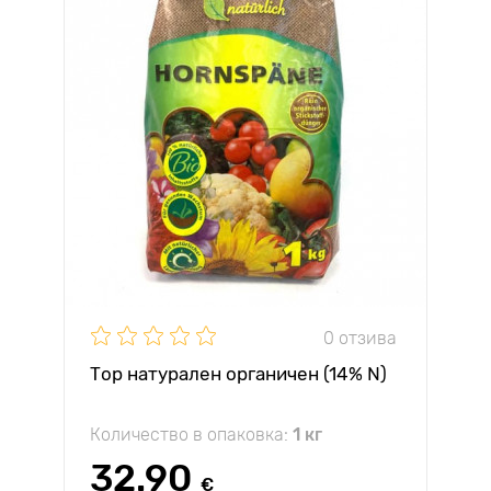
0 отзива
Тор натурален органичен (14% N)
Количество в опаковка:
1 кг
32.90
€