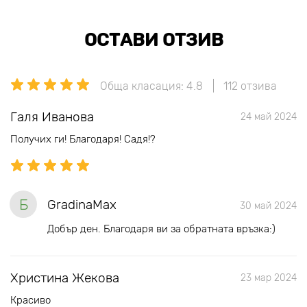
ОСТАВИ ОТЗИВ
Обща класация: 4.8
112 отзива
Галя Иванова
24 май 2024
Получих ги! Благодаря! Садя!?
Б
GradinaMax
30 май 2024
Добър ден. Благодаря ви за обратната връзка:)
Христина Жекова
23 мар 2024
Красиво