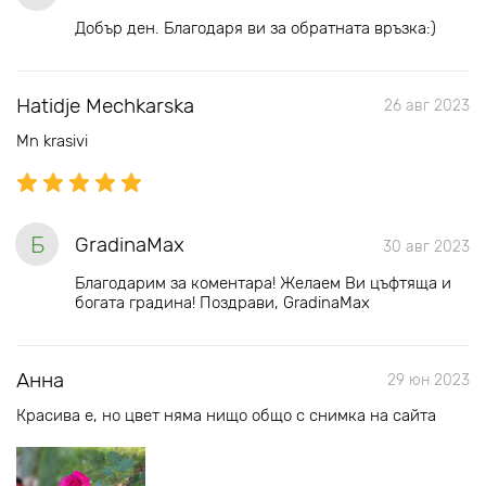
Добър ден. Благодаря ви за обратната връзка:)
Hatidje Mechkarska
26 авг 2023
Mn krasivi
Б
GradinaMax
30 авг 2023
Благодарим за коментара! Желаем Ви цъфтяща и
богата градина! Поздрави, GradinaMax
Анна
29 юн 2023
Красива е, но цвет няма нищо общо с снимка на сайта