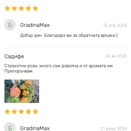
Б
GradinaMax
10 апр 2024
Добър ден. Благодаря ви за обратната връзка:)
Садифе
24 ян 2024
Страхотни рози, много съм доволна и от аромата им.
Препоръчвам .
Б
GradinaMax
21 февр 2024