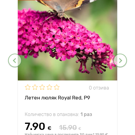
0 отзива
Летен люляк Royal Red, P9
Количество в опаковка:
1 раз
7.90
15.90
€
€
Най-ниска цена в последните 30 дни:* 15.90 €