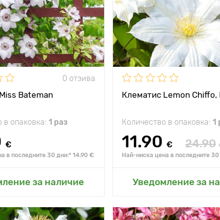
жение
слънце, частична
Височина на
сянка
растението
 на
-30°С
Разстояние между
растенията
Местоположение
слънце
0 отзива
Устойчивост на
Miss Bateman
Клематис Lemon Chiffo,
замръзване
 в опаковка:
1 раз
Количество в опаковка:
1
0
11.90
24.90
€
€
а в последните 30 дни:* 14.90 €
Най-ниска цена в последните 30 
не в моята градина
Добавяне в моята г
мление за наличие
Уведомление за н