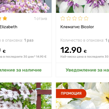
 на
-25°С
1 отзив
Elizabeth
Клематис Bicolor
 в опаковка:
1 раз
Количество в опаковка:
1
0
12.90
€
€
а в последните 30 дни:* 14.90 €
Най-ниска цена в последните 30 
не в моята градина
Добавяне в моята г
мление за наличие
Уведомление за н
а
2,5-3м
Type pots
ПРОМОЦИЯ
Специални
 между
0,3-0,4 м
характеристики