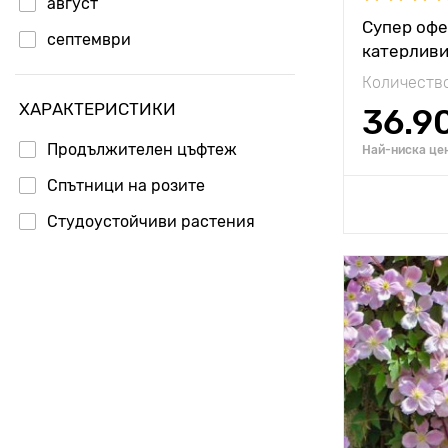
август
Супер офе
септември
катерливи
октомври
Количество
ХАРАКТЕРИСТИКИ
ноември
36.9
Продължителен цъфтеж
Най-ниска цен
Спътници на розите
Добавя
Студоустойчиви растения
Височина н
растението
Разстояние
растенията
Местополо