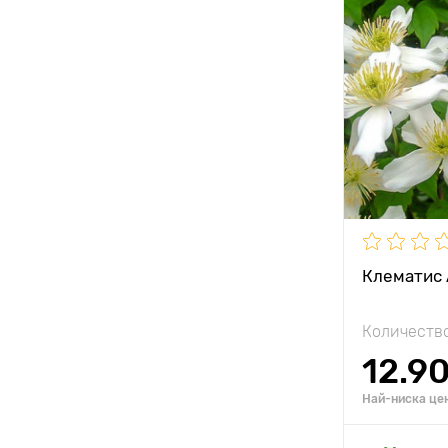
Височина н
растението
Разстояние
растенията
Местополо
Устойчивост
замръзване
Клематис 
Количество
12.9
Най-ниска цен