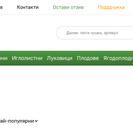
я
Контакти
Остави отзив
Поддръжка
вни
Иглолистни
Луковици
Плодове
Ягодоплод
ай-популярни