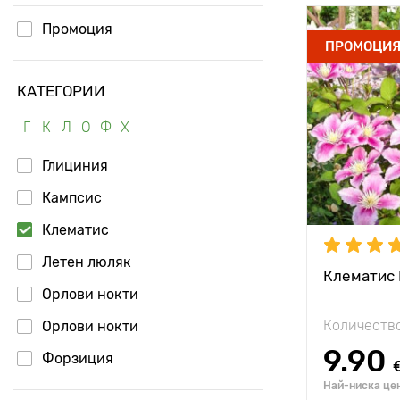
Промоция
Type pots
ПРОМОЦИ
Специални
КАТЕГОРИИ
характерис
Г
К
Л
О
Ф
Х
Височина н
растението
Глициния
Разстояние
Кампсис
растенията
Клематис
Местополо
Летен люляк
Устойчивост
Клематис P
замръзване
Орлови нокти
Количество
Орлови нокти
9.90
Форзиция
Най-ниска цен
Хортензия