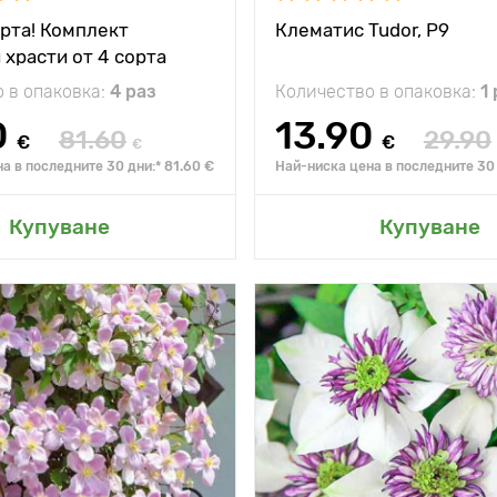
Устойчивост на
замръзване
рта! Комплект
Клематис Tudor, P9
 храсти от 4 сорта
 в опаковка:
4 раз
Количество в опаковка:
1
0
13.90
81.60
29.90
€
€
€
а в последните 30 дни:* 81.60 €
Най-ниска цена в последните 30 
не в моята градина
Добавяне в моята г
Купуване
Купуване
а
2-10 м
Височина на
растението
 между
1-1,5 м
Разстояние между
растенията
жение
слънце, частична
Местоположение
сянка