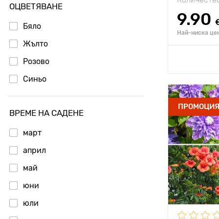
ОЦВЕТЯВАНЕ
9.90
Бяло
Най-ниска цен
Жълто
Добавя
Розово
Синьо
Специални
ПРОМОЦИ
характерис
ВРЕМЕ НА САДЕНЕ
март
Височина н
растението
април
Разстояние
май
растенията
юни
Местополо
юли
Устойчивост
замръзване