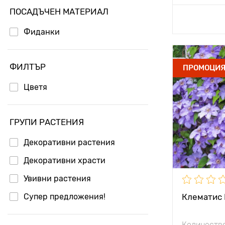
ПОСАДЪЧЕН МАТЕРИАЛ
Добавя
Фиданки
Type pots
ФИЛТЪР
ПРОМОЦИ
Височина н
Цветя
растението
Разстояние
растенията
ГРУПИ РАСТЕНИЯ
Местополо
Декоративни растения
Декоративни храсти
Устойчивост
замръзване
Увивни растения
Супер предложения!
Клематис B
Количество