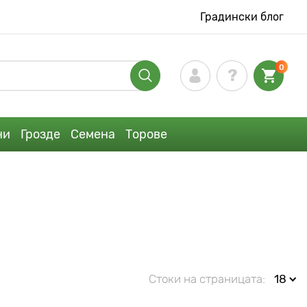
Градински блог
0
ни
Грозде
Семена
Торове
Стоки на страницата:
18