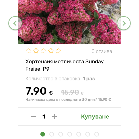
0 отзива
Хортензия метличеста Sunday
Fraise, P9
Количество в опаковка:
1 раз
7.90
15.90
€
€
Най-ниска цена в последните 30 дни:* 15.90 €
Купуване