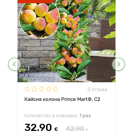
0 отзива
Кайсия колона Prince Mart®, C2
Количество в опаковка:
1 раз
32.90
42.90
€
€