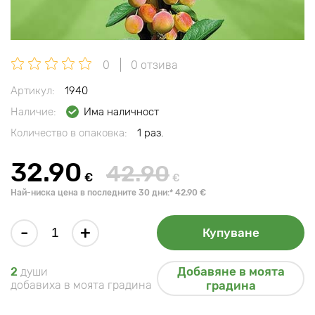
0
0 отзива
Артикул:
1940
Наличие:
Има наличност
Количество в опаковка:
1 раз.
32.90
42.90
€
€
Най-ниска цена в последните 30 дни:* 42.90 €
-
+
Купуване
Добавяне в моята
2
души
добавиха в моята градина
градина