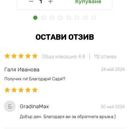
Купуване
ОСТАВИ ОТЗИВ
Обща класация: 4.8
112 отзива
Галя Иванова
24 май 2024
Получих ги! Благодаря! Садя!?
Б
GradinaMax
30 май 2024
Добър ден. Благодаря ви за обратната връзка:)