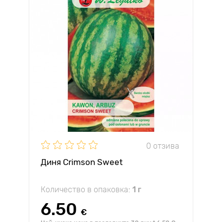
0 отзива
Диня Crimson Sweet
Количество в опаковка:
1 г
6.50
€