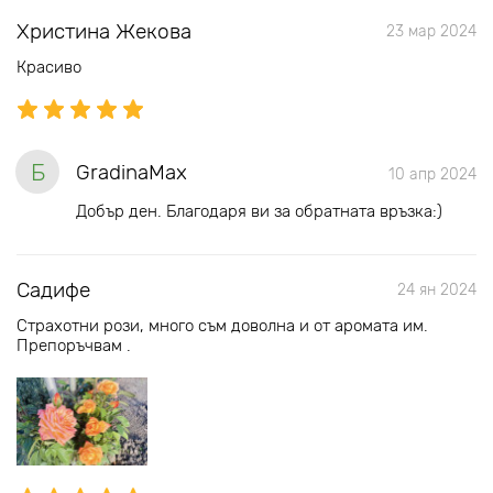
Христина Жекова
23 мар 2024
Красиво
Б
GradinaMax
10 апр 2024
Добър ден. Благодаря ви за обратната връзка:)
Садифе
24 ян 2024
Страхотни рози, много съм доволна и от аромата им.
Препоръчвам .