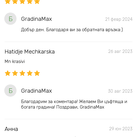
Б
GradinaMax
21 февр 2024
Добър ден. Благодаря ви за обратната връзка:)
Hatidje Mechkarska
26 авг 2023
Mn krasivi
Б
GradinaMax
30 авг 2023
Благодарим за коментара! Желаем Ви цъфтяща и
богата градина! Поздрави, GradinaMax
Анна
29 юн 2023