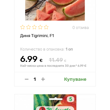
0 отзива
Диня Tigrimini, F1
Количество в опаковка:
1 оп
6.99
11.49
€
€
Най-ниска цена в последните 30 дни:* 6.99 €
Купуване