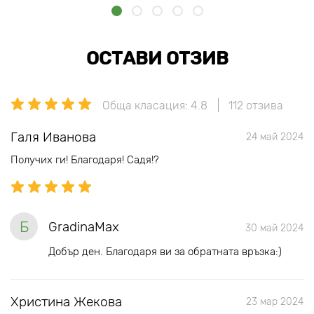
ОСТАВИ ОТЗИВ
Обща класация: 4.8
112 отзива
Галя Иванова
24 май 2024
Получих ги! Благодаря! Садя!?
Б
GradinaMax
30 май 2024
Добър ден. Благодаря ви за обратната връзка:)
Христина Жекова
23 мар 2024