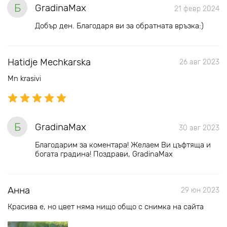
Б
GradinaMax
21 февр 2024
Добър ден. Благодаря ви за обратната връзка:)
Hatidje Mechkarska
26 авг 2023
Mn krasivi
Б
GradinaMax
30 авг 2023
Благодарим за коментара! Желаем Ви цъфтяща и
богата градина! Поздрави, GradinaMax
Анна
29 юн 2023
Красива е, но цвет няма нищо общо с снимка на сайта