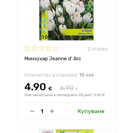
0 отзива
Минзухар Jeanne d' Arc
Количество в опаковка:
10 лук
4.90
6.90
€
€
Най-ниска цена в последните 30 дни:* 6.90 €
Купуване