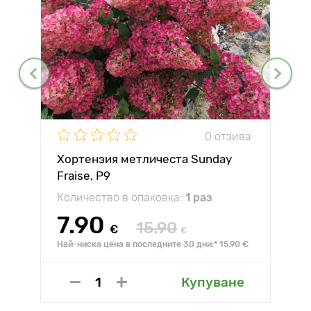
0 отзива
Хортензия метличеста Sunday
Fraise, P9
Количество в опаковка:
1 раз
7.90
15.90
€
€
Най-ниска цена в последните 30 дни:* 15.90 €
Купуване