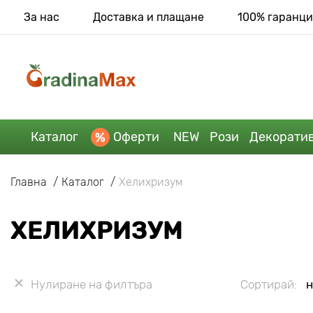
За нас
Доставка и плащане
100% гаранци
Каталог
Оферти
NEW
Рози
Декорати
Главна
Каталог
Хелихризум
ХЕЛИХРИЗУМ
Нулиране на филтъра
Сортирай:
н