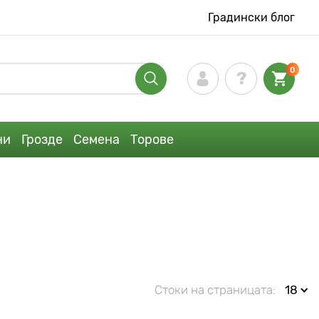
Градински блог
0
ни
Грозде
Семена
Торове
Стоки на страницата:
18