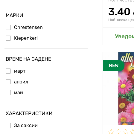
3.40
МАРКИ
Най-ниска цен
Chrestensen
Добавя
Уведо
Kiepenkerl
ВРЕМЕ НА САДЕНЕ
NEW
март
април
май
ХАРАКТЕРИСТИКИ
За саксии