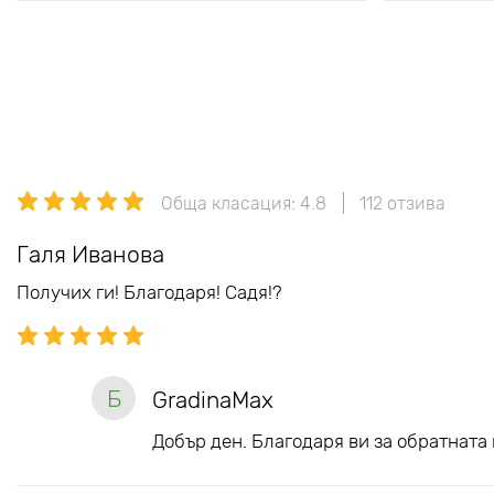
Обща класация: 4.8
112 отзива
Галя Иванова
Получих ги! Благодаря! Садя!?
Б
GradinaMax
Добър ден. Благодаря ви за обратната 