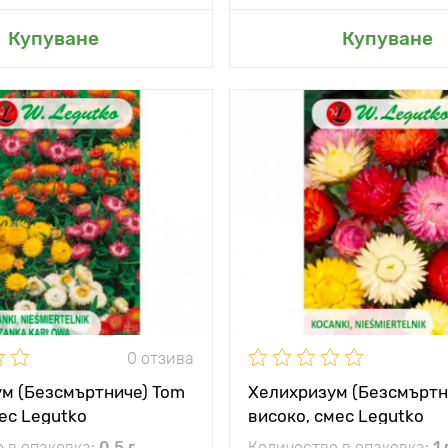
не в моята градина
Добавяне в моята г
Купуване
Купуване
а
15 - 20 см
Височина на
растението
 между
25 х 30 см
Разстояние между
растенията
жение
слънчево място
Местоположение
0 отзива
м (Безсмъртниче) Tom
Хелихризум (Безсмъртн
ес Legutko
високо, смес Legutko
 в опаковка:
0.5 г
Количество в опаковка:
1 