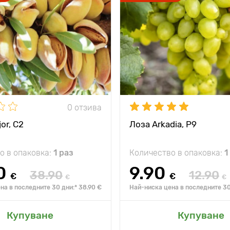
0 отзива
or, С2
Лоза Arkadia, Р9
о в опаковка:
1 раз
Количество в опаковка:
1
0
9.90
38.90
12.90
€
€
€
€
на в последните 30 дни:* 38.90 €
Най-ниска цена в последните 30 
Купуване
Купуване