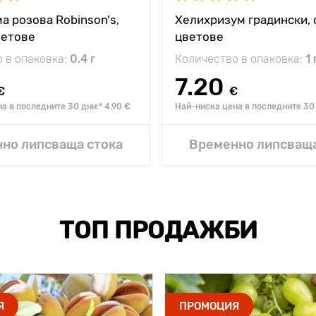
а розова Robinson's,
Хелихризум градински, 
ветове
цветове
 в опаковка:
0.4 г
Количество в опаковка:
1 
7.20
€
€
а в последните 30 дни:* 4.90 €
Най-ниска цена в последните 30 
Добавяне в моята г
но липсваща стока
Временно липсваща
ТОП ПРОДАЖБИ
Я
ПРОМОЦИЯ