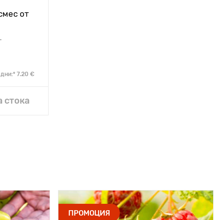
смес от
г
дни:* 7.20 €
радина
 стока
ПРОМОЦИЯ