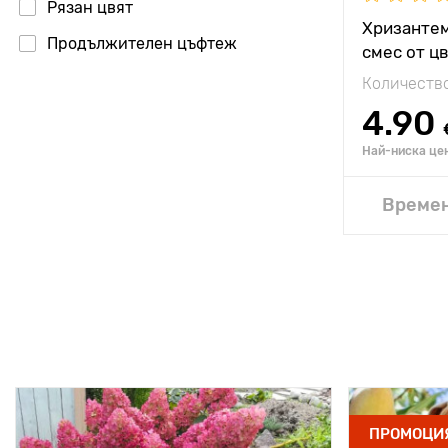
Рязан цвят
Хризантем
Продължителен цъфтеж
смес от ц
Количество
4.90
Най-ниска цен
Времен
ПРОМОЦИ