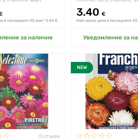
3.40
€
€
а в последните 30 дни:* 3.40 €
Най-ниска цена в последните 30 
не в моята градина
Добавяне в моята г
мление за наличие
Уведомление за н
NEW
0 отзива