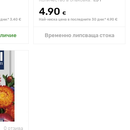
4.90
€
дни:* 3.40 €
Най-ниска цена в последните 30 дни:* 4.90 €
радина
аличие
Временно липсваща стока
0 отзива