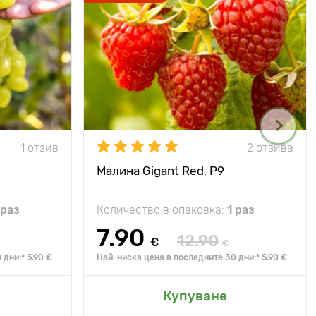
1 отзив
2 отзива
Малина Gigant Red, Р9
 раз
Количество в опаковка:
1 раз
7.90
12.90
€
€
дни:* 5.90 €
Най-ниска цена в последните 30 дни:* 5.90 €
Купуване