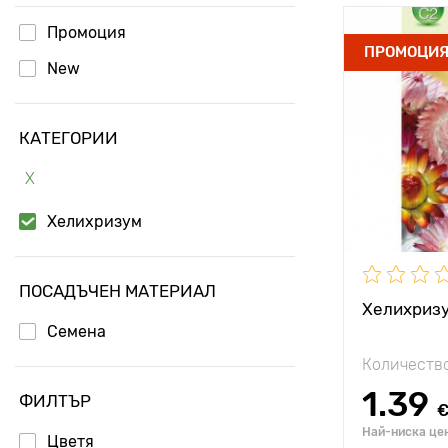
Промоция
Специални
ПРОМОЦИ
характерис
New
Височина н
растението
КАТЕГОРИИ
Разстояние
растенията
Х
Местополо
Хелихризум
ПОСАДЪЧЕН МАТЕРИАЛ
Хелихризу
Семена
Количество
1.39
ФИЛТЪР
Най-ниска цен
Цветя