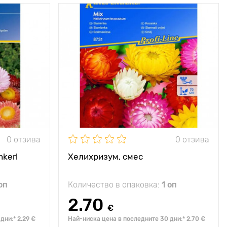
еликолепни
Специални
любимото на всички
съцветия
характеристики
безсмъртниче!
60 - 80 см
Височина на
60 - 80 см
растението
30 х 30 см
Разстояние между
30 х 30 см
растенията
слънце
Местоположение
слънце
0 отзива
0 отзива
nkerl
Хелихризум, смес
оп
Количество в опаковка:
1 оп
2.70
€
дни:* 2.29 €
Най-ниска цена в последните 30 дни:* 2.70 €