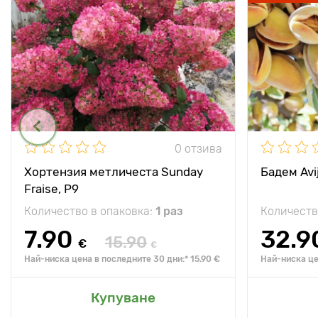
0 отзива
Хортензия метличеста Sunday
Бадем Avij
Fraise, P9
Количество в опаковка:
1 раз
Количеств
7.90
32.9
15.90
€
€
Най-ниска цена в последните 30 дни:* 15.90 €
Най-ниска це
Купуване