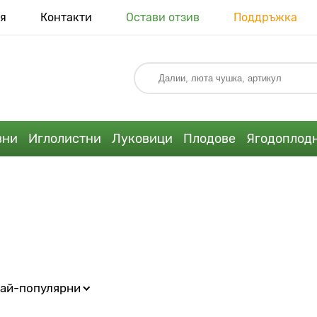
я
Контакти
Остави отзив
Поддръжка
вни
Иглолистни
Луковици
Плодове
Ягодоплод
ай-популярни