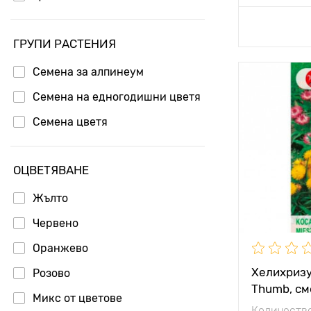
Добавя
ГРУПИ РАСТЕНИЯ
Семена за алпинеум
Височина н
Семена на едногодишни цветя
растението
Семена цветя
Разстояние
растенията
Местополо
ОЦВЕТЯВАНЕ
Жълто
Червено
Оранжево
Хелихризу
Розово
Thumb, см
Микс от цветове
Количество