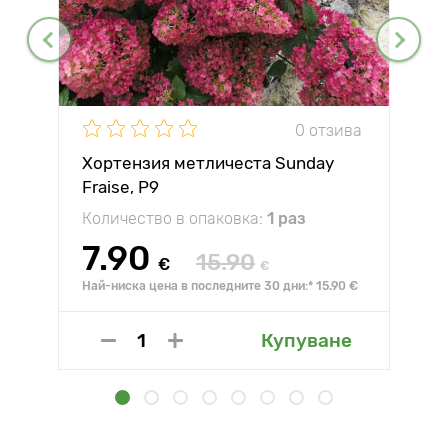
0 отзива
Хортензия метличеста Sunday
Fraise, P9
Количество в опаковка:
1 раз
7.90
15.90
€
€
Най-ниска цена в последните 30 дни:* 15.90 €
Купуване