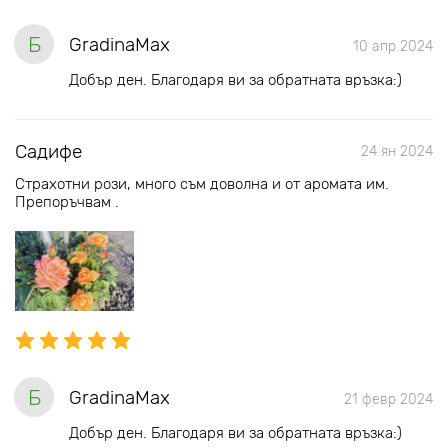
Б
GradinaMax
10 апр 2024
Добър ден. Благодаря ви за обратната връзка:)
Садифе
24 ян 2024
Страхотни рози, много съм доволна и от аромата им.
Препоръчвам .
Б
GradinaMax
21 февр 2024
Добър ден. Благодаря ви за обратната връзка:)