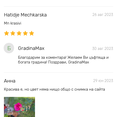
Hatidje Mechkarska
26 авг 2023
Mn krasivi
Б
GradinaMax
30 авг 2023
Благодарим за коментара! Желаем Ви цъфтяща и
богата градина! Поздрави, GradinaMax
Анна
29 юн 2023
Красива е, но цвет няма нищо общо с снимка на сайта