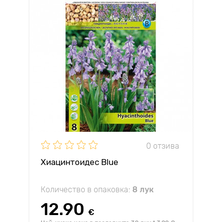
0 отзива
Хиацинтоидес Blue
Количество в опаковка:
8 лук
12.90
€