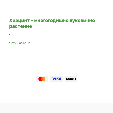
Хиацинт - многогодишно луковично
растение
Хиацинтът е многогодишно луковично растение, което
цъфти в началото на пролетта с изобилие от дребни
Чети напълно
камбанковидни цветове, събрани на изправени стъбла.
За разлика от
зюмбюлите
, чиито съцветия са по-компактни,
зюмбюлите имат букетен тип цъфтеж. Засаждането на
няколко растения едно до друго създава самостоятелна
малка пролетна леха, наподобяваща внимателно подбран
букет.
Хиацинтите могат да се използват в различни насаждения с
други малки
луковични растения
с ранен пролетен цъфтеж.
Те перфектно оформят лехи с лалета, а нежната им красота
допълва нарцисите.
Хиацинти - засаждане и грижи