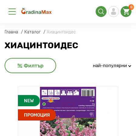
0
Главна
Каталог
Хиацинтоидес
ХИАЦИНТОИДЕС
Филтър
най-популярни
NEW
ПРОМОЦИЯ