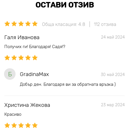
ОСТАВИ ОТЗИВ
Обща класация: 4.8
112 отзива
Галя Иванова
24 май 2024
Получих ги! Благодаря! Садя!?
Б
GradinaMax
30 май 2024
Добър ден. Благодаря ви за обратната връзка:)
Христина Жекова
23 мар 2024
Красиво