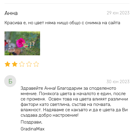
Анна
29 юн 2023
Красива е, но цвет няма нищо общо с снимка на сайта
Б
30 юн 2023
Здравейте Анна! Благодарим за споделеното
мнение. Понякога цвета в началото е един, после
се променя. Освен това на цвета влияят различни
фактори като светлина, състав на почвата,
влажност. Надяваме се какъвто и да е цвета да Ви
създава добро настроение!
Поздрави,
GradinaMax