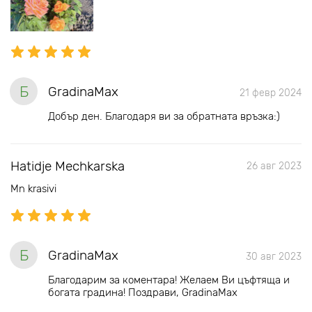
Б
GradinaMax
21 февр 2024
Добър ден. Благодаря ви за обратната връзка:)
Hatidje Mechkarska
26 авг 2023
Mn krasivi
Б
GradinaMax
30 авг 2023
Благодарим за коментара! Желаем Ви цъфтяща и
богата градина! Поздрави, GradinaMax