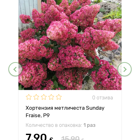
0 отзива
Хортензия метличеста Sunday
Fraise, P9
Количество в опаковка:
1 раз
7.90
15.90
€