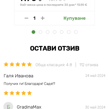
€
Най-ниска цена в последните 30 дни:* 15.90 €
Купуване
ОСТАВИ ОТЗИВ
Обща класация: 4.8
112 отзива
Галя Иванова
24 май 2024
Получих ги! Благодаря! Садя!?
Б
GradinaMax
30 май 2024