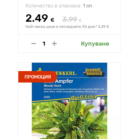
Количество в опаковка:
1 оп
2.49
3.99
€
€
Най-ниска цена в последните 30 дни:* 2.29 €
Купуване
ПРОМОЦИЯ