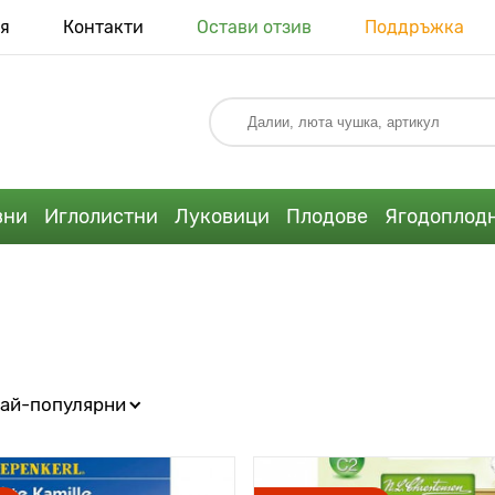
я
Контакти
Остави отзив
Поддръжка
вни
Иглолистни
Луковици
Плодове
Ягодоплод
ай-популярни