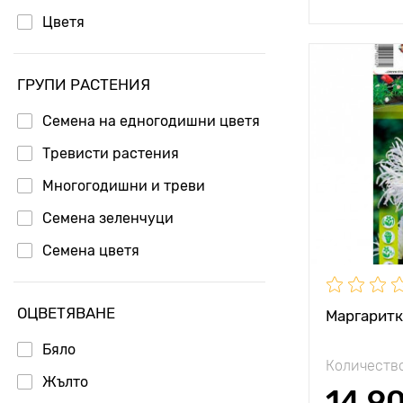
Цветя
Специални
ГРУПИ РАСТЕНИЯ
характерис
Семена на едногодишни цветя
Височина н
растението
Тревисти растения
Разстояние
Многогодишни и треви
растенията
Семена зеленчуци
Местополо
Семена цветя
Устойчивост
замръзване
ОЦВЕТЯВАНЕ
Дълбочина 
Маргаритка
засаждане
Бяло
Количество
Жълто
14.9