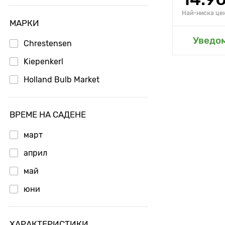
Най-ниска цен
МАРКИ
Добавя
Уведо
Chrestensen
Kiepenkerl
Holland Bulb Market
ВРЕМЕ НА САДЕНЕ
март
април
май
юни
ХАРАКТЕРИСТИКИ