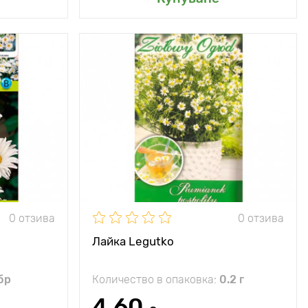
възможно за
Специални
издръжливо
реминаване!
характеристики
лечебно растение
70 - 90 см
Височина на
25 - 30 см
растението
30 - 40 см
Разстояние между
15 - 20 см
растенията
, полусянка
Местоположение
слънце
- 35°C
0 отзива
0 отзива
7 - 10 см
Лайка Legutko
 бр
Количество в опаковка:
0.2 г
4.60