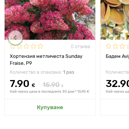
0 отзива
Хортензия метличеста Sunday
Бадем Avij
Fraise, P9
Количество в опаковка:
1 раз
Количеств
7.90
32.9
15.90
€
€
Най-ниска цена в последните 30 дни:* 15.90 €
Най-ниска це
Купуване