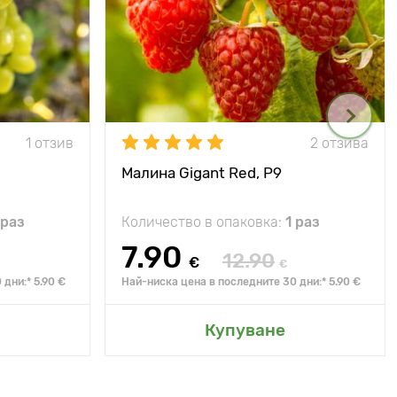
1 отзив
2 отзива
Малина Gigant Red, Р9
 раз
Количество в опаковка:
1 раз
7.90
12.90
€
€
дни:* 5.90 €
Най-ниска цена в последните 30 дни:* 5.90 €
Купуване