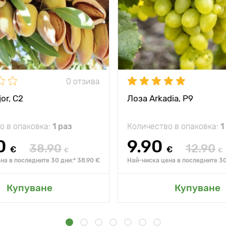
0 отзива
or, С2
Лоза Arkadia, Р9
о в опаковка:
1 раз
Количество в опаковка:
1
0
9.90
38.90
12.90
€
€
€
€
на в последните 30 дни:* 38.90 €
Най-ниска цена в последните 30 
Купуване
Купуване