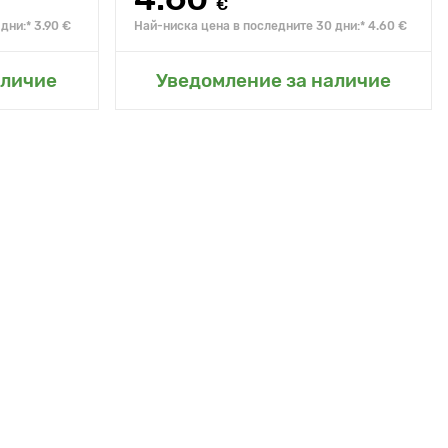
€
дни:* 3.90 €
Най-ниска цена в последните 30 дни:* 4.60 €
радина
Добавяне в моята градина
аличие
Уведомление за наличие