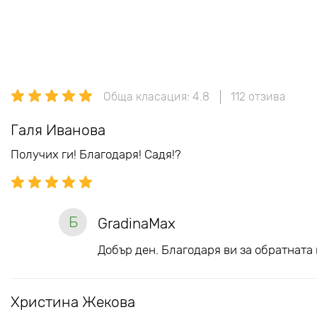
Обща класация: 4.8
112 отзива
Галя Иванова
Получих ги! Благодаря! Садя!?
Б
GradinaMax
Добър ден. Благодаря ви за обратната 
Христина Жекова