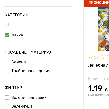
Специални
ПРОМОЦИ
характерис
КАТЕГОРИИ
Височина н
Л
растението
Лайка
Разстояние
растенията
Местополо
ПОСАДЪЧЕН МАТЕРИАЛ
Семена
Лечебна л
Трайни насаждения
Количество
1.19
ФИЛТЪР
€
Най-ниска цен
Зелени подправки
Зеленчуци
Добавя