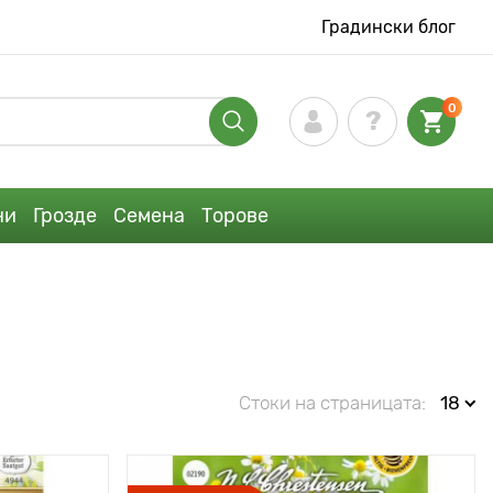
Градински блог
0
ни
Грозде
Семена
Торове
Стоки на страницата:
18