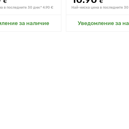
€
€
а в последните 30 дни:* 4.90 €
Най-ниска цена в последните 30 
не в моята градина
Добавяне в моята г
мление за наличие
Уведомление за н