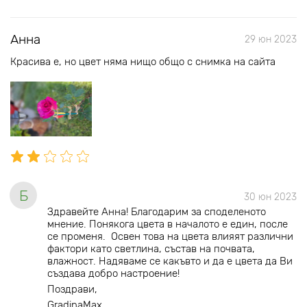
Анна
29 юн 2023
Красива е, но цвет няма нищо общо с снимка на сайта
Б
30 юн 2023
Здравейте Анна! Благодарим за споделеното
мнение. Понякога цвета в началото е един, после
се променя. Освен това на цвета влияят различни
фактори като светлина, състав на почвата,
влажност. Надяваме се какъвто и да е цвета да Ви
създава добро настроение!
Поздрави,
GradinaMax