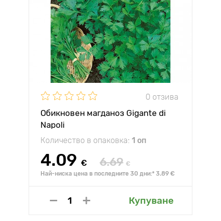
0 отзива
Обикновен магданоз Gigante di
Napoli
Количество в опаковка:
1 оп
4.09
6.69
€
€
Най-ниска цена в последните 30 дни:* 3.89 €
Купуване