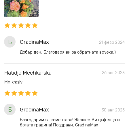
Б
GradinaMax
21 февр 2024
Добър ден. Благодаря ви за обратната връзка:)
Hatidje Mechkarska
26 авг 2023
Mn krasivi
Б
GradinaMax
30 авг 2023
Благодарим за коментара! Желаем Ви цъфтяща и
богата градина! Поздрави, GradinaMax