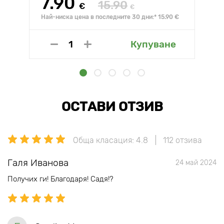
7.90
15.90
€
€
Най-ниска цена в последните 30 дни:* 15.90 €
Купуване
ОСТАВИ ОТЗИВ
Обща класация: 4.8
112 отзива
Галя Иванова
24 май 2024
Получих ги! Благодаря! Садя!?