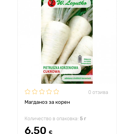
0 отзива
Магданоз за корен
Количество в опаковка:
5 г
6.50
€