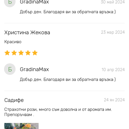
Б
GradinaMax
30 май 2024
Добър ден. Благодаря ви за обратната връзка:)
Христина Жекова
23 мар 2024
Красиво
Б
GradinaMax
10 апр 2024
Добър ден. Благодаря ви за обратната връзка:)
Садифе
24 ян 2024
Страхотни рози, много съм доволна и от аромата им.
Препоръчвам .