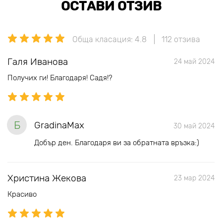
ОСТАВИ ОТЗИВ
Обща класация: 4.8
112 отзива
Галя Иванова
24 май 2024
Получих ги! Благодаря! Садя!?
Б
GradinaMax
30 май 2024
Добър ден. Благодаря ви за обратната връзка:)
Христина Жекова
23 мар 2024
Красиво