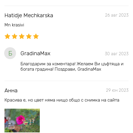
Hatidje Mechkarska
26 авг 2023
Mn krasivi
Б
GradinaMax
30 авг 2023
Благодарим за коментара! Желаем Ви цъфтяща и
богата градина! Поздрави, GradinaMax
Анна
29 юн 2023
Красива е, но цвет няма нищо общо с снимка на сайта