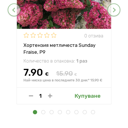
0 отзива
Хортензия метличеста Sunday
Fraise, P9
Количество в опаковка:
1 раз
7.90
15.90
€
€
Най-ниска цена в последните 30 дни:* 15.90 €
Купуване