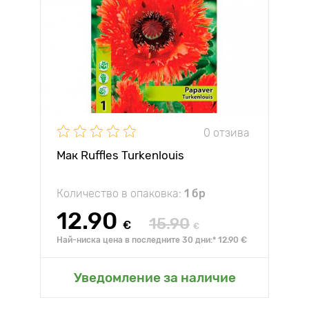
0 отзива
Мак Ruffles Turkenlouis
Количество в опаковка:
1 бр
12.90
15.90
€
€
Най-ниска цена в последните 30 дни:* 12.90 €
Уведомление за наличие