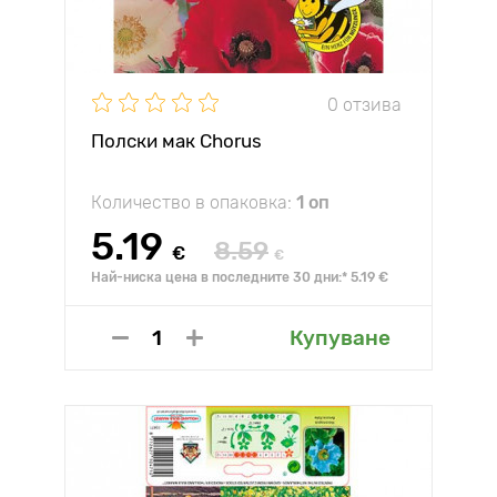
0 отзива
Полски мак Chorus
Количество в опаковка:
1 оп
5.19
8.59
€
€
Най-ниска цена в последните 30 дни:* 5.19 €
Купуване