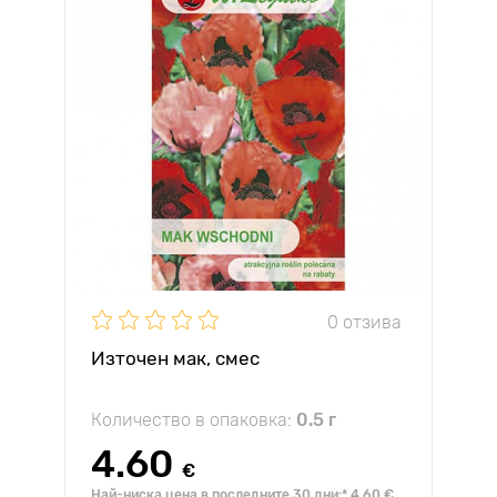
0 отзива
Източен мак, смес
Количество в опаковка:
0.5 г
4.60
€
Най-ниска цена в последните 30 дни:* 4.60 €