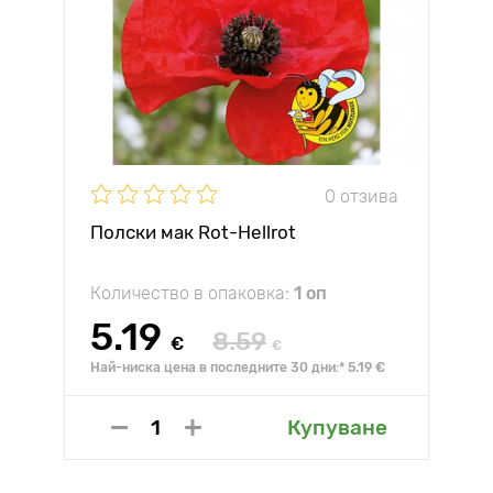
0 отзива
Полски мак Rot-Hellrot
Количество в опаковка:
1 оп
5.19
8.59
€
€
Най-ниска цена в последните 30 дни:* 5.19 €
Купуване