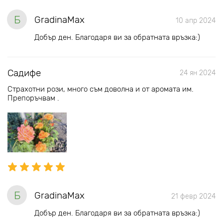
Б
GradinaMax
10 апр 2024
Добър ден. Благодаря ви за обратната връзка:)
Садифе
24 ян 2024
Страхотни рози, много съм доволна и от аромата им.
Препоръчвам .
Б
GradinaMax
21 февр 2024
Добър ден. Благодаря ви за обратната връзка:)