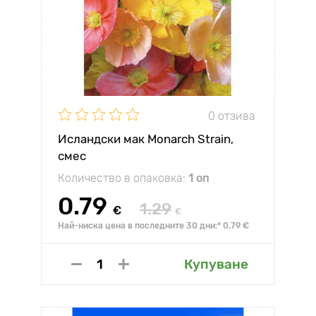
0 отзива
Исландски мак Monarch Strain,
смес
Количество в опаковка:
1 оп
0.79
1.29
€
€
Най-ниска цена в последните 30 дни:* 0.79 €
Купуване