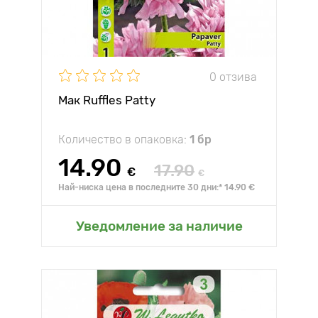
0 отзива
Мак Ruffles Patty
Количество в опаковка:
1 бр
14.90
17.90
€
€
Най-ниска цена в последните 30 дни:* 14.90 €
Уведомление за наличие