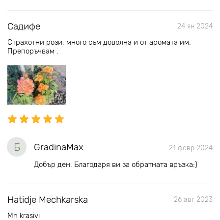
Садифе
24 ян 2024
Страхотни рози, много съм доволна и от аромата им.
Препоръчвам .
Б
GradinaMax
21 февр 2024
Добър ден. Благодаря ви за обратната връзка:)
Hatidje Mechkarska
26 авг 2023
Mn krasivi