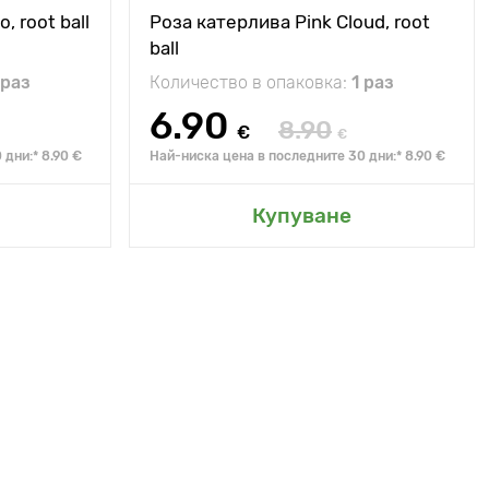
 root ball
Роза катерлива Pink Cloud, root
ball
 раз
Количество в опаковка:
1 раз
6.90
8.90
€
€
дни:* 8.90 €
Най-ниска цена в последните 30 дни:* 8.90 €
Купуване