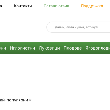
я
Контакти
Остави отзив
Поддръжка
вни
Иглолистни
Луковици
Плодове
Ягодоплод
ай-популярни