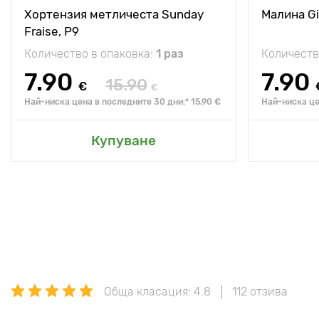
Хортензия метличеста Sunday
Малина Gi
Fraise, P9
Количество в опаковка:
1 раз
Количеств
7.90
7.90
15.90
€
€
Най-ниска цена в последните 30 дни:* 15.90 €
Най-ниска це
Купуване
Обща класация: 4.8
112 отзива