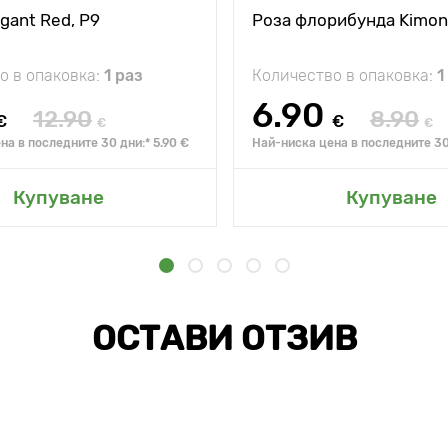
gant Red, Р9
Роза флорибунда Kimono,
о в опаковка:
1 раз
Количество в опаковка:
1
6.90
12.90
8.90
€
€
€
€
на в последните 30 дни:* 5.90 €
Най-ниска цена в последните 30 
Купуване
Купуване
ОСТАВИ ОТЗИВ