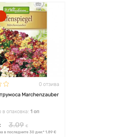
жение
слънце
Я
цветен микс
тики
а
25 - 30 см
 между
15 х 20 см
0 отзива
трумоса Marchenzauber
 в опаковка:
1 оп
3.09
€
€
а в последните 30 дни:* 1.89 €