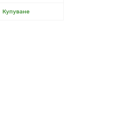
не в моята градина
Купуване