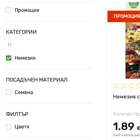
Промоция
Местополо
ПРОМОЦИ
Специални
КАТЕГОРИИ
характерис
Н
Височина н
растението
Немезия
Разстояние
растенията
ПОСАДЪЧЕН МАТЕРИАЛ
Семена
Немезия с
ФИЛТЪР
Количество
1.89
Цветя
Най-ниска цен