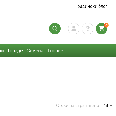
Градински блог
0
ни
Грозде
Семена
Торове
Стоки на страницата:
18