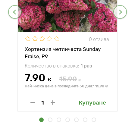
0 отзива
Хортензия метличеста Sunday
Fraise, P9
Количество в опаковка:
1 раз
7.90
15.90
€
€
Най-ниска цена в последните 30 дни:* 15.90 €
Купуване