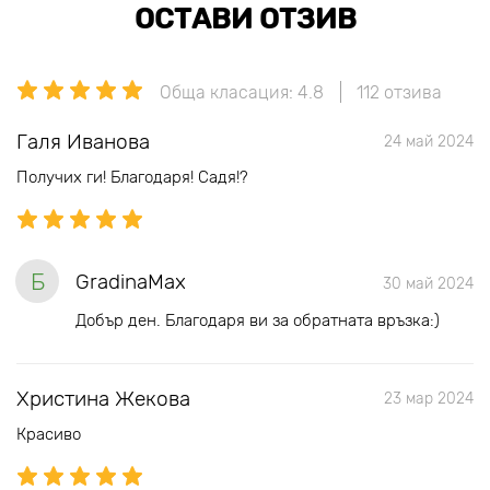
ОСТАВИ ОТЗИВ
Обща класация: 4.8
112 отзива
Галя Иванова
24 май 2024
Получих ги! Благодаря! Садя!?
Б
GradinaMax
30 май 2024
Добър ден. Благодаря ви за обратната връзка:)
Христина Жекова
23 мар 2024
Красиво