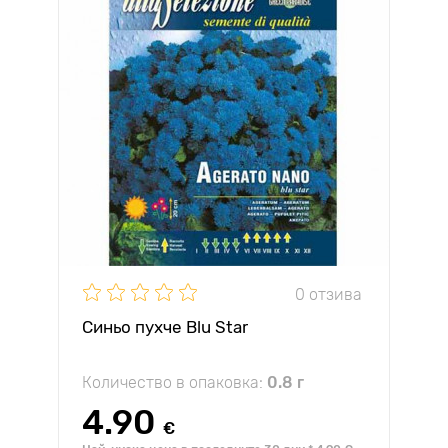
0 отзива
Синьо пухче Blu Star
Количество в опаковка:
0.8 г
4.90
€