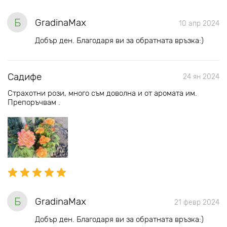
Б
GradinaMax
10 апр 2024
Добър ден. Благодаря ви за обратната връзка:)
Садифе
24 ян 2024
Страхотни рози, много съм доволна и от аромата им.
Препоръчвам .
Б
GradinaMax
21 февр 2024
Добър ден. Благодаря ви за обратната връзка:)