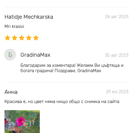
Hatidje Mechkarska
26 авг 2023
Mn krasivi
Б
GradinaMax
30 авг 2023
Благодарим за коментара! Желаем Ви цъфтяща и
богата градина! Поздрави, GradinaMax
Анна
29 юн 2023
Красива е, но цвет няма нищо общо с снимка на сайта