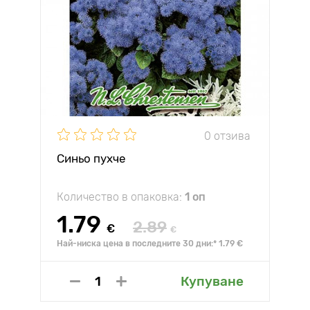
0 отзива
Синьо пухче
Количество в опаковка:
1 оп
1.79
2.89
€
€
Най-ниска цена в последните 30 дни:* 1.79 €
Купуване