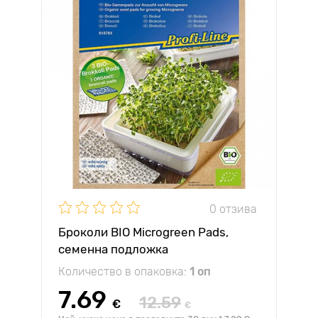
0 отзива
Броколи BIO Microgreen Pads,
семенна подложка
Количество в опаковка:
1 оп
7.69
12.59
€
€