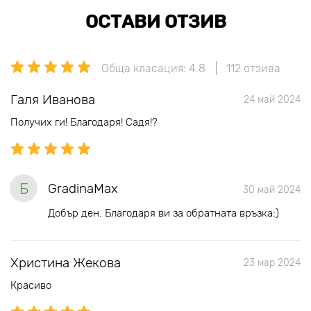
ОСТАВИ ОТЗИВ
Обща класация: 4.8
112 отзива
Галя Иванова
24 май 2024
Получих ги! Благодаря! Садя!?
Б
GradinaMax
30 май 2024
Добър ден. Благодаря ви за обратната връзка:)
Христина Жекова
23 мар 2024
Красиво