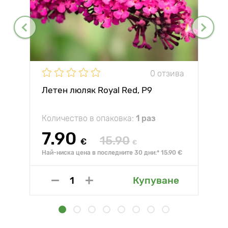
0 отзива
Летен люляк Royal Red, P9
Количество в опаковка:
1 раз
7.90
15.90
€
€
Най-ниска цена в последните 30 дни:* 15.90 €
Купуване