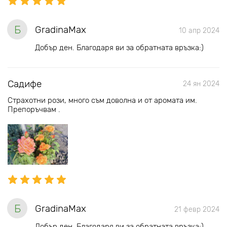
Б
GradinaMax
10 апр 2024
Добър ден. Благодаря ви за обратната връзка:)
Садифе
24 ян 2024
Страхотни рози, много съм доволна и от аромата им.
Препоръчвам .
Б
GradinaMax
21 февр 2024
Добър ден. Благодаря ви за обратната връзка:)