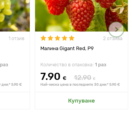
1 отзив
2 отзива
Малина Gigant Red, Р9
 раз
Количество в опаковка:
1 раз
7.90
12.90
€
€
дни:* 5.90 €
Най-ниска цена в последните 30 дни:* 5.90 €
Купуване