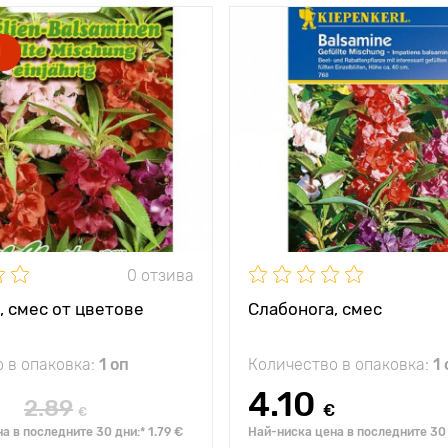
жение
слънце
Местоположение
Я
буйни хавллиени
Специални
п
тики
цветове
характеристики
цв
а
50 - 80 см
Височина на
растението
 между
1 растение в саксия
Разстояние между
растенията
0 отзива
, смес от цветове
Слабонога, смес
 в опаковка:
1 оп
Количество в опаковка:
1 
4.10
2.89
€
€
а в последните 30 дни:* 1.79 €
Най-ниска цена в последните 30 