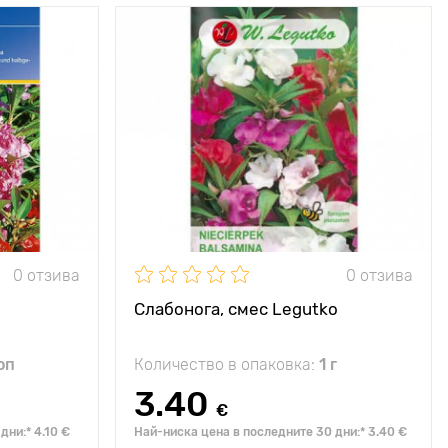
слънце
Местоположение
слънце
опулярна за
Височина на
50 - 60 см
етна леха и
растението
бордюр
Разстояние между
30 х 40 см
30 - 60 см
растенията
30 х 30 см
0 отзива
0 отзива
Слабонога, смес Legutko
оп
Количество в опаковка:
1 г
3.40
€
дни:* 4.10 €
Най-ниска цена в последните 30 дни:* 3.40 €