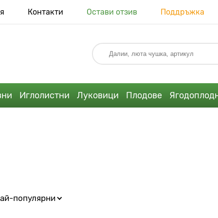
я
Контакти
Остави отзив
Поддръжка
вни
Иглолистни
Луковици
Плодове
Ягодоплод
ай-популярни