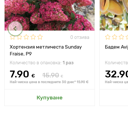
0 отзива
Хортензия метличеста Sunday
Бадем Avij
Fraise, P9
Количество в опаковка:
1 раз
Количеств
7.90
32.9
15.90
€
€
Най-ниска цена в последните 30 дни:* 15.90 €
Най-ниска це
Купуване