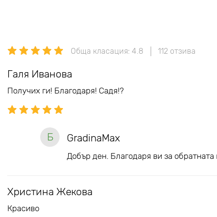
Обща класация: 4.8
112 отзива
Галя Иванова
Получих ги! Благодаря! Садя!?
Б
GradinaMax
Добър ден. Благодаря ви за обратната 
Христина Жекова
Красиво