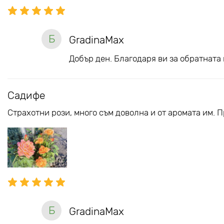
Б
GradinaMax
Добър ден. Благодаря ви за обратната 
Садифе
Страхотни рози, много съм доволна и от аромата им. 
Б
GradinaMax