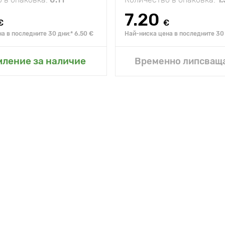
7.20
€
€
а в последните 30 дни:* 6.50 €
Най-ниска цена в последните 30 
не в моята градина
мление за наличие
Временно липсваща