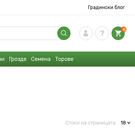
Градински блог
0
ни
Грозде
Семена
Торове
Стоки на страницата:
18