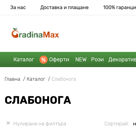
За нас
Доставка и плащане
100% гаранци
Каталог
Оферти
NEW
Рози
Декорати
Главна
Каталог
Слабонога
СЛАБОНОГА
Нулиране на филтъра
Сортирай:
н