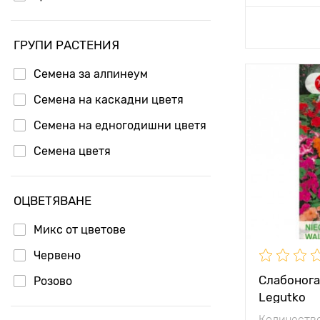
Добавя
ГРУПИ РАСТЕНИЯ
Семена за алпинеум
Местополо
Семена на каскадни цветя
Височина н
Семена на едногодишни цветя
растението
Семена цветя
Разстояние
растенията
ОЦВЕТЯВАНЕ
Микс от цветове
Червено
Слабонога 
Розово
Legutko
Количество