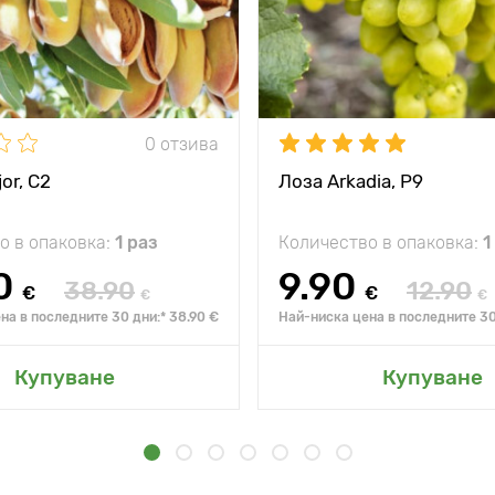
0 отзива
or, С2
Лоза Arkadia, Р9
о в опаковка:
1 раз
Количество в опаковка:
1
0
9.90
38.90
12.90
€
€
€
€
на в последните 30 дни:* 38.90 €
Най-ниска цена в последните 30 
Купуване
Купуване