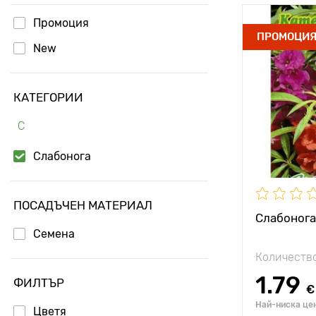
Промоция
Местополо
ПРОМОЦИ
New
Специални
характерис
КАТЕГОРИИ
Височина н
растението
С
Разстояние
растенията
Слабонога
ПОСАДЪЧЕН МАТЕРИАЛ
Слабонога
Семена
Количество
1.79
ФИЛТЪР
€
Най-ниска цен
Цветя