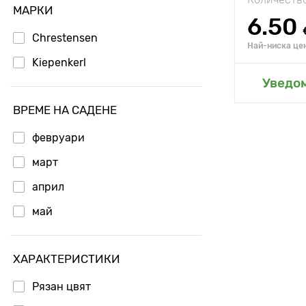
МАРКИ
6.50
Chrestensen
Най-ниска цен
Kiepenkerl
Добавя
Уведо
ВРЕМЕ НА САДЕНЕ
февруари
март
април
май
ХАРАКТЕРИСТИКИ
Рязан цвят