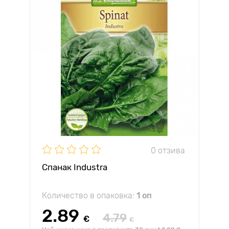
0 отзива
Спанак Industra
Количество в опаковка:
1 оп
2.89
4.79
€
€