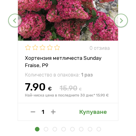
0 отзива
Хортензия метличеста Sunday
Fraise, P9
Количество в опаковка:
1 раз
7.90
15.90
€
€
Най-ниска цена в последните 30 дни:* 15.90 €
Купуване