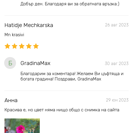
Добър ден. Благодаря ви за обратната връзка:)
Hatidje Mechkarska
26 авг 2023
Mn krasivi
Б
GradinaMax
30 авг 2023
Благодарим за коментара! Желаем Ви цъфтяща и
богата градина! Поздрави, GradinaMax
Анна
29 юн 2023
Красива е, но цвет няма нищо общо с снимка на сайта