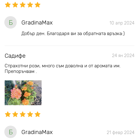
Б
GradinaMax
10 апр 2024
Добър ден. Благодаря ви за обратната връзка:)
Садифе
24 ян 2024
Страхотни рози, много съм доволна и от аромата им.
Препоръчвам .
Б
GradinaMax
21 февр 2024