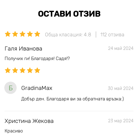
ОСТАВИ ОТЗИВ
Обща класация: 4.8
112 отзива
Галя Иванова
24 май 2024
Получих ги! Благодаря! Садя!?
Б
GradinaMax
30 май 2024
Добър ден. Благодаря ви за обратната връзка:)
Христина Жекова
23 мар 2024
Красиво