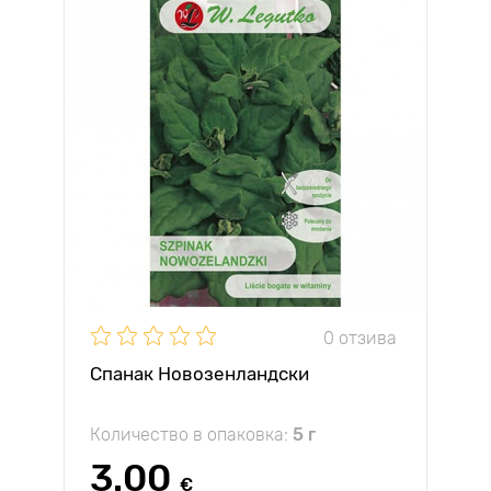
0 отзива
Спанак Новозенландски
Количество в опаковка:
5 г
3.00
€