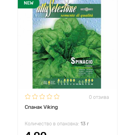
NEW
0 отзива
Спанак Viking
Количество в опаковка:
13 г