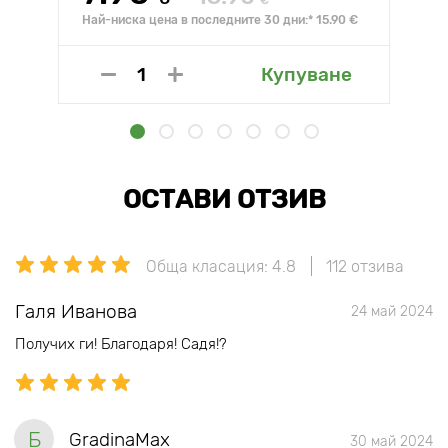
€
Най-ниска цена в последните 30 дни:* 15.90 €
Купуване
ОСТАВИ ОТЗИВ
Обща класация: 4.8
112 отзива
Галя Иванова
24 май 2024
Получих ги! Благодаря! Садя!?
Б
GradinaMax
30 май 2024