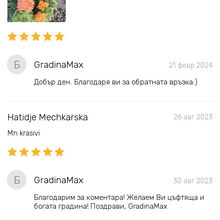
Б
GradinaMax
21 февр 2024
Добър ден. Благодаря ви за обратната връзка:)
Hatidje Mechkarska
26 авг 2023
Mn krasivi
Б
GradinaMax
30 авг 2023
Благодарим за коментара! Желаем Ви цъфтяща и
богата градина! Поздрави, GradinaMax