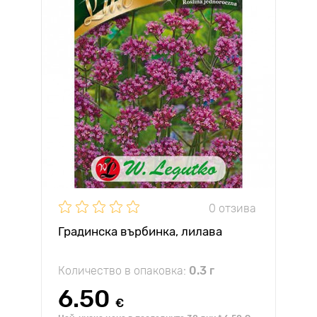
0 отзива
Градинска върбинка, лилава
Количество в опаковка:
0.3 г
6.50
€