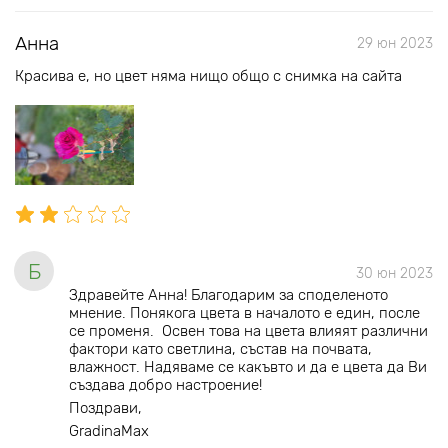
Анна
29 юн 2023
Красива е, но цвет няма нищо общо с снимка на сайта
Б
30 юн 2023
Здравейте Анна! Благодарим за споделеното
мнение. Понякога цвета в началото е един, после
се променя. Освен това на цвета влияят различни
фактори като светлина, състав на почвата,
влажност. Надяваме се какъвто и да е цвета да Ви
създава добро настроение!
Поздрави,
GradinaMax