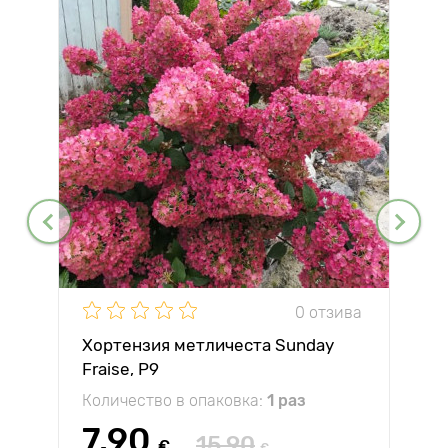
0 отзива
Хортензия метличеста Sunday
Fraise, P9
Количество в опаковка:
1 раз
7.90
15.90
€