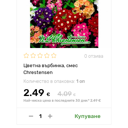
0 отзива
Цветна върбинка, смес
Chrestensen
Количество в опаковка:
1 оп
2.49
4.09
€
€
Най-ниска цена в последните 30 дни:* 2.49 €
Купуване