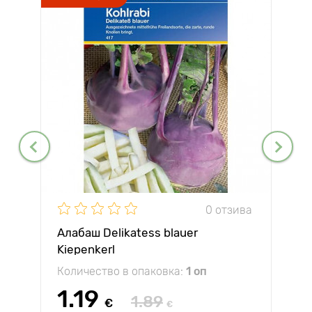
0 отзива
Алабаш Delikatess blauer
Kiepenkerl
Количество в опаковка:
1 оп
1.19
1.89
€
€