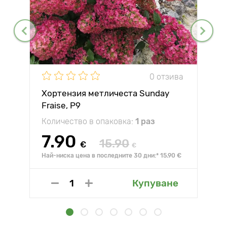
0 отзива
Хортензия метличеста Sunday
Fraise, P9
Количество в опаковка:
1 раз
7.90
15.90
€
€
Най-ниска цена в последните 30 дни:* 15.90 €
Купуване