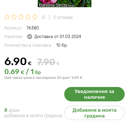
0
0 отзива
Артикул:
76380
Наличие:
Доставка от 01.03.2024
Количество в опаковка:
10 бр.
6.90
7.90
€
€
0.69
/ 1
€
бр
Най-ниска цена в последните 30 дни:* 6.90 €
Уведомление за
наличие
Добавяне в моята
8
души
добавиха в моята градина
градина