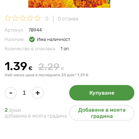
0
0 отзива
Артикул:
78944
Наличие:
Има наличност
Количество в опаковка:
1 оп.
1.39
2.29
€
€
Най-ниска цена в последните 30 дни:* 1.39 €
-
+
Купуване
Добавяне в моята
2
души
добавиха в моята градина
градина