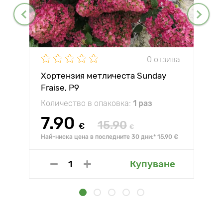
0 отзива
Хортензия метличеста Sunday
Fraise, P9
Количество в опаковка:
1 раз
7.90
15.90
€
€
Най-ниска цена в последните 30 дни:* 15.90 €
Купуване