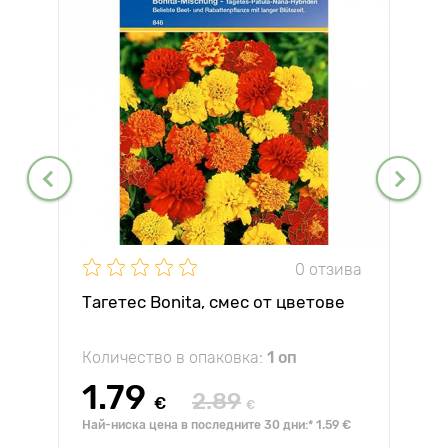
0 отзива
Тагетес Bonita, смес от цветове
Количество в опаковка:
1 оп
1.79
2.89
€
€
Най-ниска цена в последните 30 дни:* 1.59 €