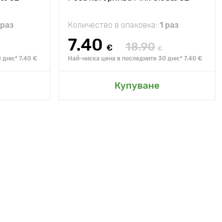
 раз
Количество в опаковка:
1 раз
7.40
18.90
€
€
дни:* 7.40 €
Най-ниска цена в последните 30 дни:* 7.40 €
Купуване