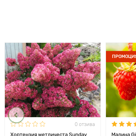
ПРОМОЦИ
0 отзива
Хортензия метличеста Sunday
Малина Gi