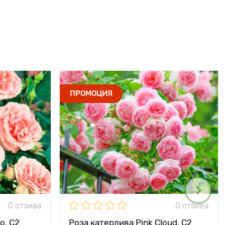
ПРОМОЦИЯ
0 отзива
0 отзива
o, C2
Роза катерлива Pink Cloud, C2