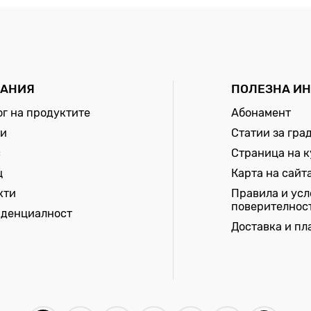
АНИЯ
ПОЛЕЗНА И
ог на продуктите
Абонамент
и
Статии за гра
с
Страница на 
щ
Карта на сайт
кти
Правила и усл
поверителнос
денциалност
Доставка и п