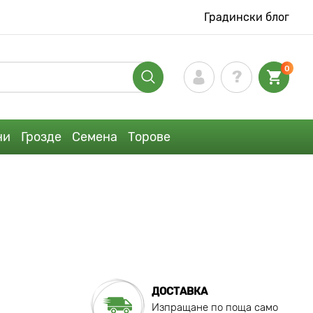
Градински блог
0
ни
Грозде
Семена
Торове
ДОСТАВКА
Изпращане по поща само