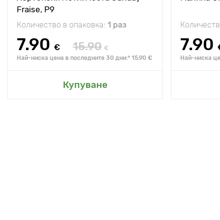
Fraise, P9
Количество в опаковка:
1 раз
Количеств
7.90
7.90
15.90
€
€
Най-ниска цена в последните 30 дни:* 15.90 €
Най-ниска це
Купуване