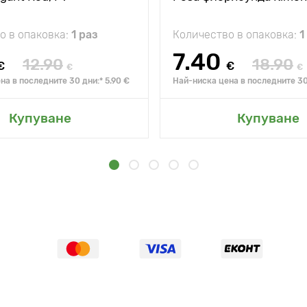
о в опаковка:
1 раз
Количество в опаковка:
1
7.40
12.90
18.90
€
€
€
€
на в последните 30 дни:* 5.90 €
Най-ниска цена в последните 30 
Купуване
Купуване