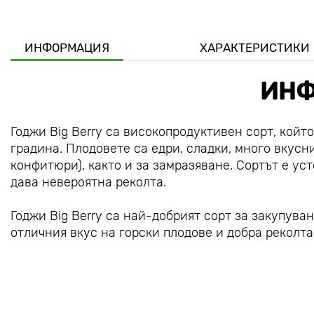
ИНФОРМАЦИЯ
ХАРАКТЕРИСТИКИ
ИНФ
Годжи Big Berry са високопродуктивен сорт, койт
градина. Плодовете са едри, сладки, много вкусн
конфитюри), както и за замразяване. Сортът е ус
дава невероятна реколта.
Годжи Big Berry са най-добрият сорт за закупува
отличния вкус на горски плодове и добра реколта