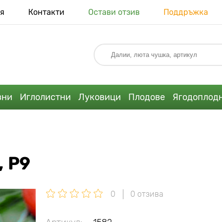
я
Контакти
Остави отзив
Поддръжка
вни
Иглолистни
Луковици
Плодове
Ягодоплод
 P9
0
0 отзива