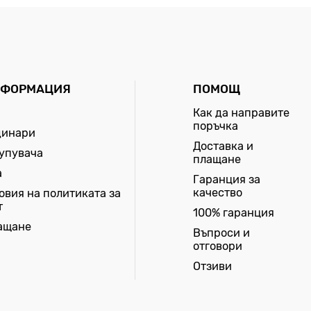
НФОРМАЦИЯ
ПОМОЩ
Как да направите
поръчка
динари
Доставка и
купувача
плащане
а
Гаранция за
качество
овия на политиката за
т
100% гаранция
лащане
Въпроси и
отговори
Отзиви