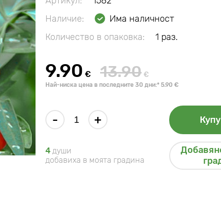
Артикул:
1582
Наличие:
Има наличност
Количество в опаковка:
1 раз.
9.90
13.90
€
€
Най-ниска цена в последните 30 дни:* 5.90 €
-
+
Купу
Добавяне
4
души
добавиха в моята градина
гра