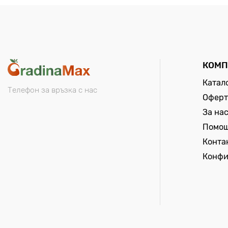
КОМП
Катал
Телефон за връзка с нас
Оферт
За на
Помо
Конта
Конфи