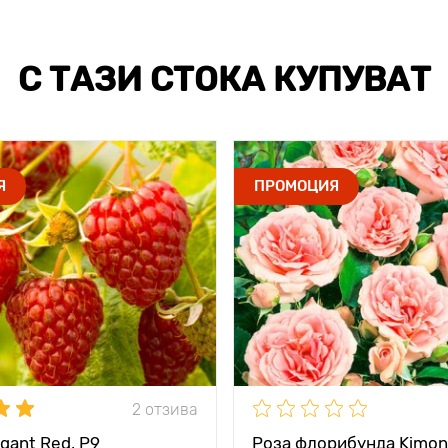
С ТАЗИ СТОКА КУПУВАТ
Я
ПРОМОЦИЯ
2 отзива
gant Red, Р9
Роза флорибунда Kimon