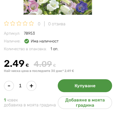
0
0 отзива
Артикул:
78953
Наличие:
Има наличност
Количество в опаковка:
1 оп.
2.49
4.09
€
€
Най-ниска цена в последните 30 дни:* 2.49 €
-
+
Купуване
Добавяне в моята
1
човек
добавиха в моята градина
градина