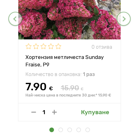
0 отзива
Хортензия метличеста Sunday
Fraise, P9
Количество в опаковка:
1 раз
7.90
15.90
€
€
Най-ниска цена в последните 30 дни:* 15.90 €
Купуване