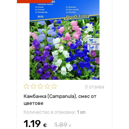
0 отзива
Камбанка (Campanula), смес от
цветове
Количество в опаковка:
1 оп
1.19
1.89
€
€