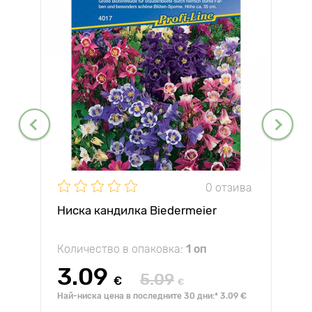
0 отзива
Ниска кандилка Biedermeier
Количество в опаковка:
1 оп
3.09
5.09
€
€
Най-ниска цена в последните 30 дни:* 3.09 €