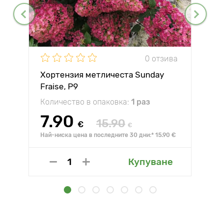
0 отзива
Хортензия метличеста Sunday
Fraise, P9
Количество в опаковка:
1 раз
7.90
15.90
€
€
Най-ниска цена в последните 30 дни:* 15.90 €
Купуване