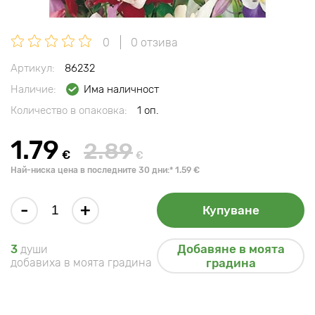
0
0 отзива
Артикул:
86232
Наличие:
Има наличност
Количество в опаковка:
1 оп.
1.79
2.89
€
€
Най-ниска цена в последните 30 дни:* 1.59 €
-
+
Купуване
Добавяне в моята
3
души
добавиха в моята градина
градина