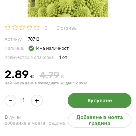
0
0 отзива
Артикул:
78712
Наличие:
Има наличност
Количество в опаковка:
1 оп.
2.89
4.79
€
€
Най-ниска цена в последните 30 дни:* 2.89 €
-
+
Купуване
Добавяне в моята
0
души
добавиха в моята градина
градина