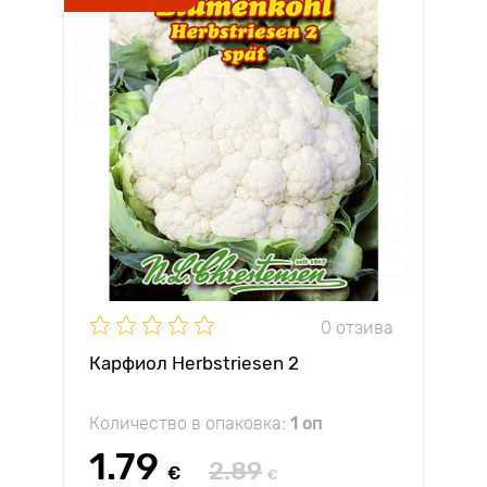
0 отзива
Карфиол Herbstriesen 2
Количество в опаковка:
1 оп
1.79
2.89
€
€