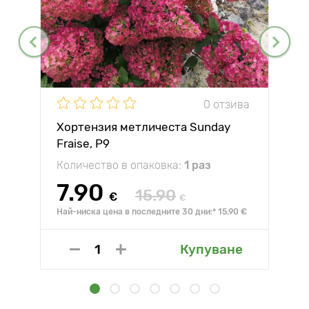
0 отзива
Хортензия метличеста Sunday
Fraise, P9
Количество в опаковка:
1 раз
7.90
15.90
€
€
Най-ниска цена в последните 30 дни:* 15.90 €
Купуване