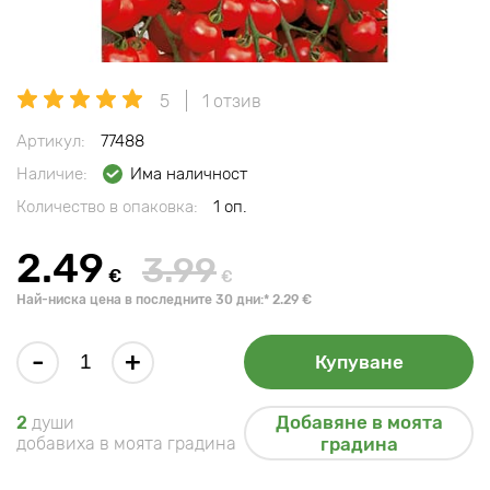
5
1 отзив
Артикул:
77488
Наличие:
Има наличност
Количество в опаковка:
1 оп.
2.49
3.99
€
€
Най-ниска цена в последните 30 дни:* 2.29 €
-
+
Купуване
Добавяне в моята
2
души
добавиха в моята градина
градина