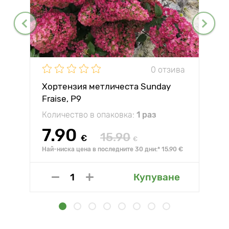
0 отзива
Хортензия метличеста Sunday
Fraise, P9
Количество в опаковка:
1 раз
7.90
15.90
€
€
Най-ниска цена в последните 30 дни:* 15.90 €
Купуване