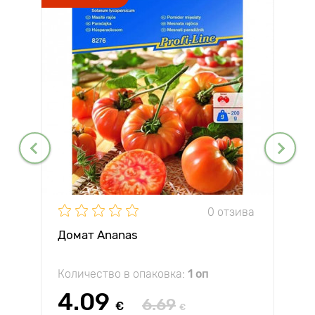
0 отзива
Домат Ananas
Количество в опаковка:
1 оп
4.09
6.69
€
€