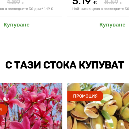
5.19
1.89
8.59
€
€
€
а в последните 30 дни:* 1.19 €
Най-ниска цена в последните 30 
Купуване
Купуване
С ТАЗИ СТОКА КУПУВАТ
ПРОМОЦИЯ
Я