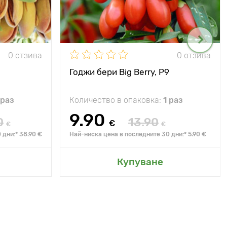
0 отзива
0 отзива
Годжи бери Big Berry, P9
 раз
Количество в опаковка:
1 раз
9.90
0
13.90
€
€
€
 дни:* 38.90 €
Най-ниска цена в последните 30 дни:* 5.90 €
Купуване