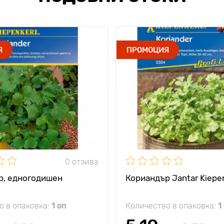
Я
ПРОМОЦИЯ
0 отзива
р, едногодишен
Кориандър Jantar Kiepe
о в опаковка:
1 оп
Количество в опаковка:
1