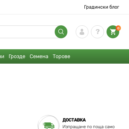
Градински блог
0
ни
Грозде
Семена
Торове
ДОСТАВКА
Изпращане по поща само