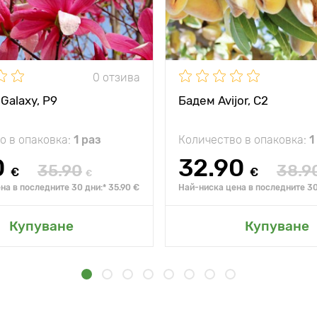
0 отзива
Galaxy, P9
Бадем Avijor, С2
о в опаковка:
1 раз
Количество в опаковка:
1
0
32.90
35.90
38.9
€
€
€
на в последните 30 дни:* 35.90 €
Най-ниска цена в последните 30
Купуване
Купуване