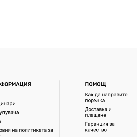
НФОРМАЦИЯ
ПОМОЩ
Как да направите
поръчка
динари
Доставка и
купувача
плащане
а
Гаранция за
качество
овия на политиката за
т