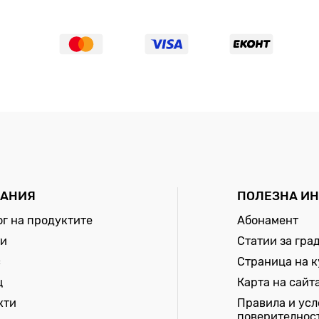
АНИЯ
ПОЛЕЗНА И
ог на продуктите
Абонамент
и
Статии за гра
с
Страница на 
щ
Карта на сайт
кти
Правила и усл
поверителнос