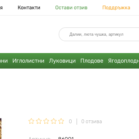
я
Контакти
Остави отзив
Поддръжка
вни
Иглолистни
Луковици
Плодове
Ягодоплод
0
0 отзива