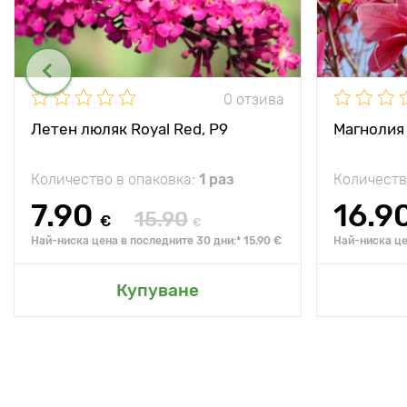
0 отзива
Летен люляк Royal Red, P9
Магнолия 
Количество в опаковка:
1 раз
Количеств
7.90
16.9
15.90
€
€
Най-ниска цена в последните 30 дни:* 15.90 €
Най-ниска це
Купуване