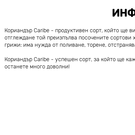
ИНФ
Кориандър Caribe - продуктивен сорт, който ще в
отглеждане той преизпълва посочените сортови х
грижи: има нужда от поливане, торене, отстраняв
Кориандър Caribe - успешен сорт, за който ще к
останете много доволни!