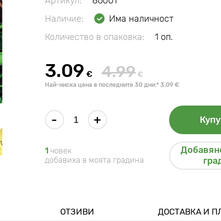
Артикул:
86001
Наличие:
Има наличност
Количество в опаковка:
1 оп.
3.09
4.99
€
€
Най-ниска цена в последните 30 дни:* 3.09 €
-
+
Купу
Добавяне
1
човек
добавиха в моята градина
гра
ОТЗИВИ
ДОСТАВКА И 