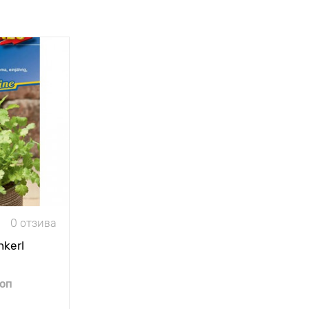
0 отзива
nkerl
 оп