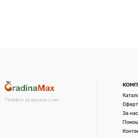
КОМП
Катал
Телефон за връзка с нас
Оферт
За на
Помо
Конта