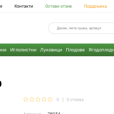
я
Контакти
Остави отзив
Поддръжка
вни
Иглолистни
Луковици
Плодове
Ягодоплод
D
0
0 отзива