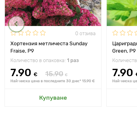
0 отзива
Хортензия метличеста Sunday
Цариградс
Fraise, P9
Green, Р9
Количество в опаковка:
1 раз
Количеств
7.90
7.90
15.90
€
€
Най-ниска цена в последните 30 дни:* 15.90 €
Най-ниска це
Купуване