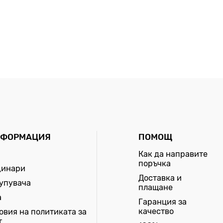
НФОРМАЦИЯ
ПОМОЩ
Как да направите
поръчка
динари
Доставка и
купувача
плащане
а
Гаранция за
качество
овия на политиката за
т