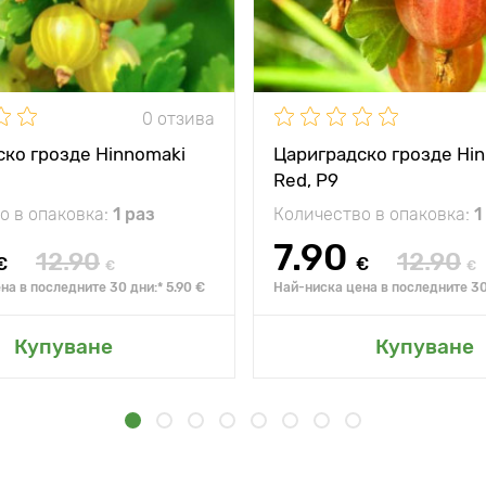
0 отзива
ко грозде Hinnomaki
Цариградско грозде Hi
Red, Р9
о в опаковка:
1 раз
Количество в опаковка:
1
7.90
12.90
12.90
€
€
€
€
на в последните 30 дни:* 5.90 €
Най-ниска цена в последните 30 
Купуване
Купуване