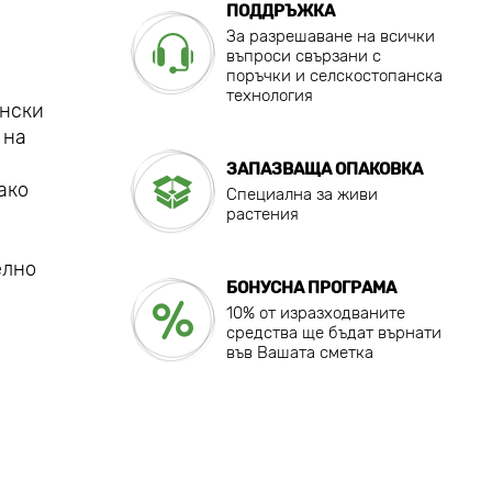
ПОДДРЪЖКА
За разрешаване на всички
въпроси свързани с
поръчки и селскостопанска
технология
ински
 на
ЗАПАЗВАЩА ОПАКОВКА
ако
Специална за живи
растения
елно
БОНУСНА ПРОГРАМА
10% от изразходваните
средства ще бъдат върнати
във Вашата сметка