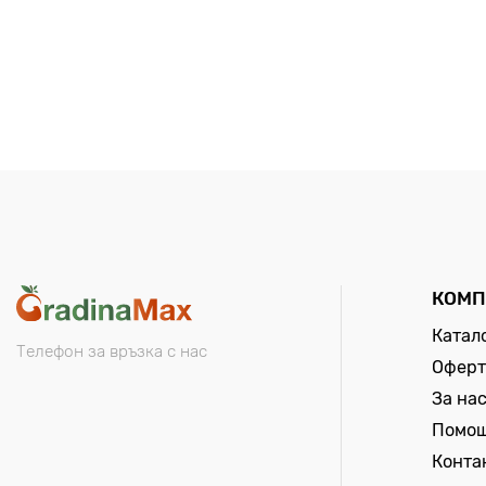
КОМП
Катал
Телефон за връзка с нас
Оферт
За на
Помо
Конта