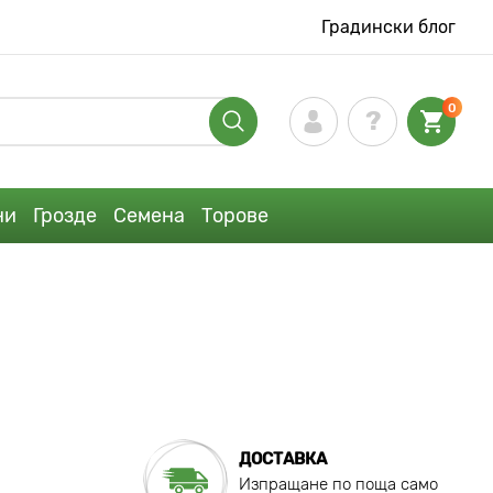
Градински блог
0
ни
Грозде
Семена
Торове
ДОСТАВКА
Изпращане по поща само