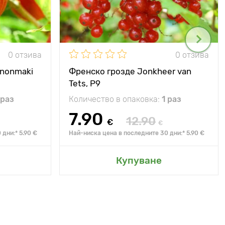
0 отзива
0 отзива
nnonmaki
Френско грозде Jonkheer van
Tets, Р9
 раз
Количество в опаковка:
1 раз
7.90
12.90
€
€
дни:* 5.90 €
Най-ниска цена в последните 30 дни:* 5.90 €
Купуване