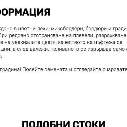
ОРМАЦИЯ
ждане в цветни лехи, миксбордери, бордюри и град
 При редовно отстраняване на плевели, разрохкване
е на увехналите цветя, качеството на цъфтежа се
 дни, а след валежи, поливането се извършва само 
.
 градина! Посейте семената и отгледайте очароват
ПОДОБНИ СТОКИ