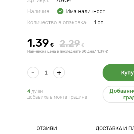
Артикул:
78934
Наличие:
Има наличност
Количество в опаковка:
1 оп.
1.39
2.29
€
€
Най-ниска цена в последните 30 дни:* 1.39 €
-
+
Купу
Добавяне
4
души
добавиха в моята градина
гра
ОТЗИВИ
ДОСТАВКА И 