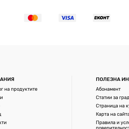
АНИЯ
ПОЛЕЗНА И
ог на продуктите
Абонамент
и
Статии за гра
с
Страница на 
щ
Карта на сайт
кти
Правила и усл
поверителнос