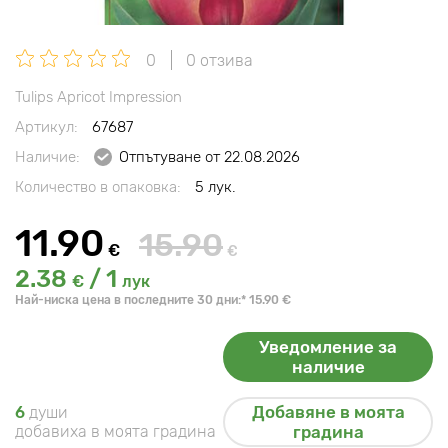
0
0 отзива
Tulips Apricot Impression
Артикул:
67687
Наличие:
Отпътуване от 22.08.2026
Количество в опаковка:
5 лук.
11.90
15.90
€
€
2.38
/ 1
€
лук
Най-ниска цена в последните 30 дни:* 15.90 €
Уведомление за
наличие
Добавяне в моята
6
души
добавиха в моята градина
градина