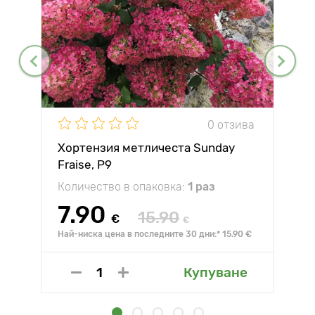
0 отзива
Хортензия метличеста Sunday
Fraise, P9
Количество в опаковка:
1 раз
7.90
15.90
€
€
Най-ниска цена в последните 30 дни:* 15.90 €
Купуване