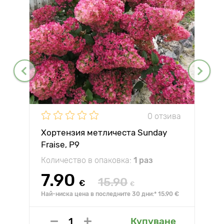
0 отзива
Хортензия метличеста Sunday
Fraise, P9
Количество в опаковка:
1 раз
7.90
15.90
€
€
Най-ниска цена в последните 30 дни:* 15.90 €
Купуване