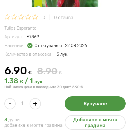
0
0 отзива
Tulips Esperanto
Артикул:
67869
Наличие:
Отпътуване от 22.08.2026
Количество в опаковка:
5 лук.
6.90
8.90
€
€
1.38
/ 1
€
лук
Най-ниска цена в последните 30 дни:* 8.90 €
-
+
Купуване
Добавяне в моята
3
души
добавиха в моята градина
градина