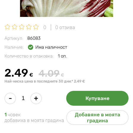
0
0 отзива
Артикул:
86083
Наличие:
Има наличност
Количество в опаковка:
1 оп.
2.49
4.09
€
€
Най-ниска цена в последните 30 дни:* 2.49 €
-
+
Купуване
Добавяне в моята
1
човек
добавиха в моята градина
градина