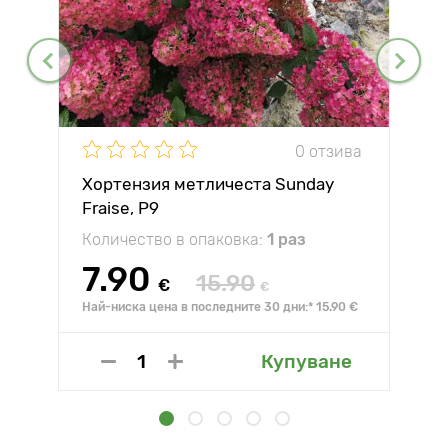
0 отзива
Хортензия метличеста Sunday
Fraise, P9
Количество в опаковка:
1 раз
7.90
15.90
€
€
Най-ниска цена в последните 30 дни:* 15.90 €
Купуване