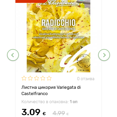
0 отзива
Листна цикория Variegata di
Castelfranco
Количество в опаковка:
1 оп
3.09
4.99
€
€