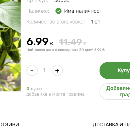
Артикул:
50068
Наличие:
Има наличност
Количество в опаковка:
1 оп.
6.99
11.49
€
€
Най-ниска цена в последните 30 дни:* 6.99 €
-
+
Купу
Добавяне
0
души
добавиха в моята градина
гра
ОТЗИВИ
ДОСТАВКА И 