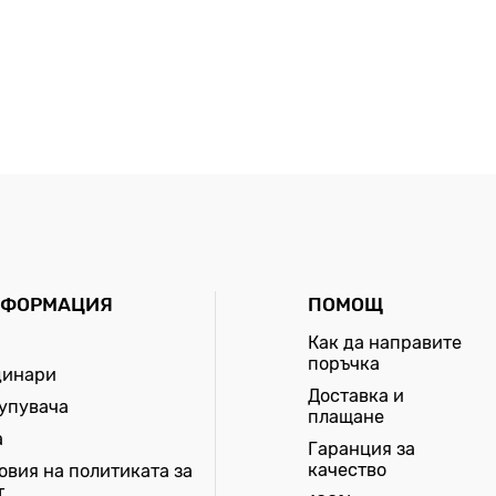
НФОРМАЦИЯ
ПОМОЩ
Как да направите
поръчка
динари
Доставка и
купувача
плащане
а
Гаранция за
качество
овия на политиката за
т