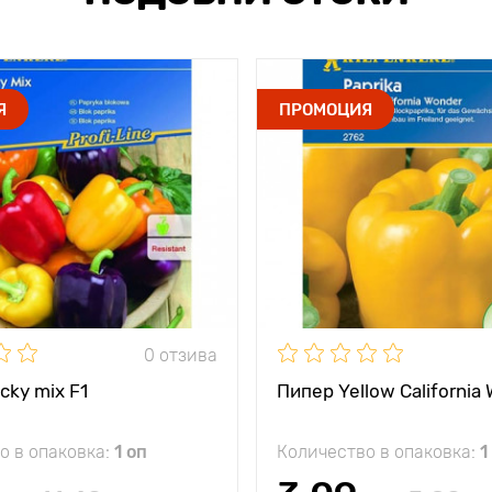
Я
ПРОМОЦИЯ
0 отзива
cky mix F1
Пипер Yellow California
о в опаковка:
1 оп
Количество в опаковка:
1