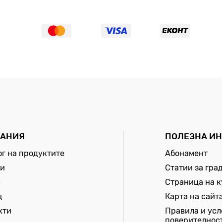
АНИЯ
ПОЛЕЗНА И
ог на продуктите
Абонамент
и
Статии за гра
с
Страница на 
щ
Карта на сайт
кти
Правила и усл
поверителнос