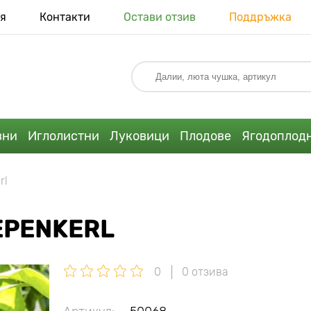
я
Контакти
Остави отзив
Поддръжка
вни
Иглолистни
Луковици
Плодове
Ягодоплод
rl
EPENKERL
0
0 отзива