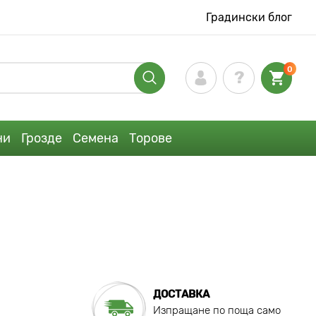
Градински блог
0
ни
Грозде
Семена
Торове
ДОСТАВКА
Изпращане по поща само