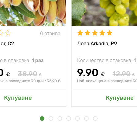
0 отзива
or, С2
Лоза Arkadia, Р9
о в опаковка:
1 раз
Количество в опаковка:
1
0
9.90
38.90
12.90
€
€
€
€
на в последните 30 дни:* 38.90 €
Най-ниска цена в последните 30 
Купуване
Купуване