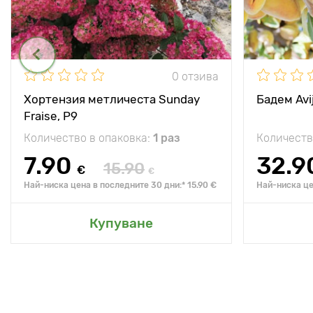
0 отзива
Хортензия метличеста Sunday
Бадем Avij
Fraise, P9
Количество в опаковка:
1 раз
Количеств
7.90
32.9
15.90
€
€
Най-ниска цена в последните 30 дни:* 15.90 €
Най-ниска це
Купуване