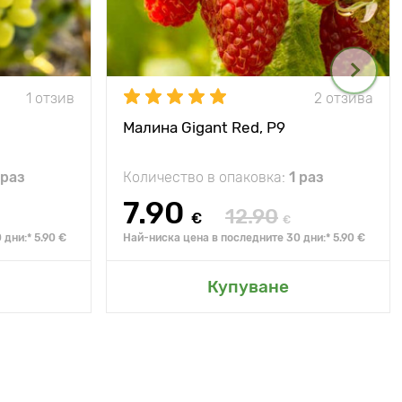
1 отзив
2 отзива
Малина Gigant Red, Р9
 раз
Количество в опаковка:
1 раз
7.90
12.90
€
€
дни:* 5.90 €
Най-ниска цена в последните 30 дни:* 5.90 €
Купуване