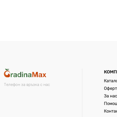
КОМП
Катал
Телефон за връзка с нас
Оферт
За на
Помо
Конта