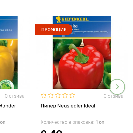
ПРОМОЦИЯ
0 отзива
0 отзива
 Wonder
Пипер Neusiedler Ideal
 оп
Количество в опаковка:
1 оп