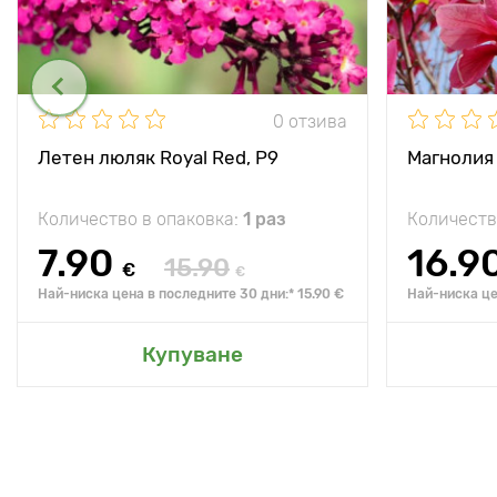
0 отзива
Летен люляк Royal Red, P9
Магнолия 
Количество в опаковка:
1 раз
Количеств
7.90
16.9
15.90
€
€
Най-ниска цена в последните 30 дни:* 15.90 €
Най-ниска це
Купуване