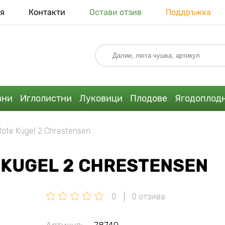
я
Контакти
Остави отзив
Поддръжка
вни
Иглолистни
Луковици
Плодове
Ягодоплод
ote Kugel 2 Chrestensen
 KUGEL 2 CHRESTENSEN
0
0 отзива