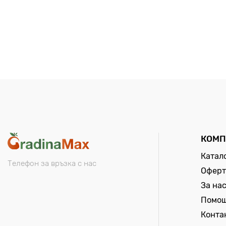
КОМП
Катал
Телефон за връзка с нас
Оферт
За на
Помо
Конта