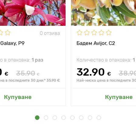
0 отзива
Galaxy, P9
Бадем Avijor, С2
о в опаковка:
1 раз
Количество в опаковка:
1
0
32.90
35.90
38.9
€
€
€
на в последните 30 дни:* 35.90 €
Най-ниска цена в последните 30
Купуване
Купуване