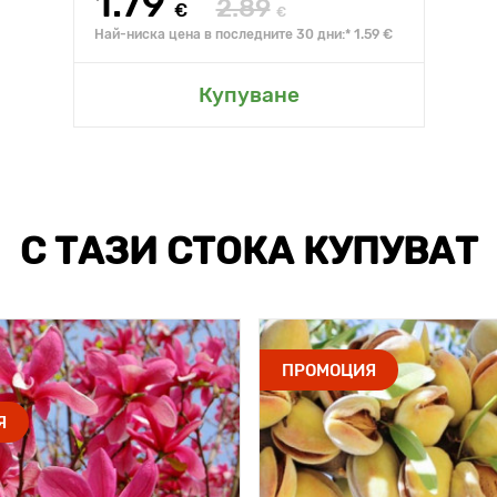
1.79
2.89
€
€
Най-ниска цена в последните 30 дни:* 1.59 €
Купуване
С ТАЗИ СТОКА КУПУВАТ
ПРОМОЦИЯ
Я