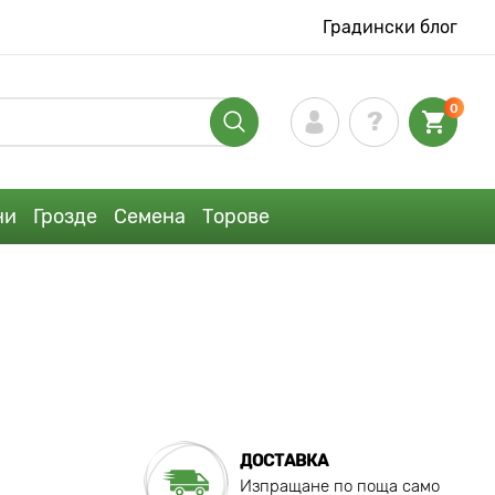
Градински блог
0
ни
Грозде
Семена
Торове
ДОСТАВКА
Изпращане по поща само