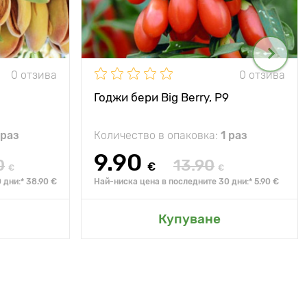
0 отзива
0 отзива
Годжи бери Big Berry, P9
 раз
Количество в опаковка:
1 раз
9.90
0
13.90
€
€
€
 дни:* 38.90 €
Най-ниска цена в последните 30 дни:* 5.90 €
Купуване