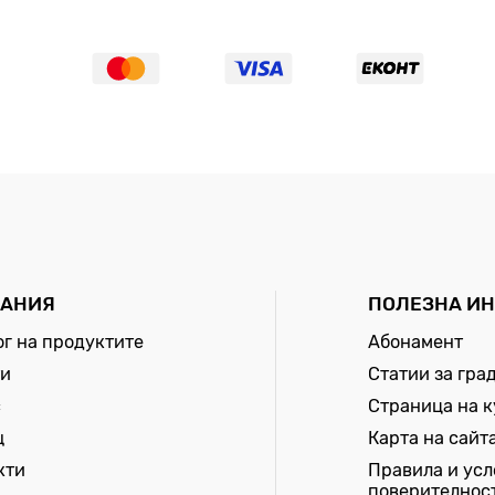
АНИЯ
ПОЛЕЗНА И
ог на продуктите
Абонамент
и
Статии за гра
с
Страница на 
щ
Карта на сайт
кти
Правила и усл
поверителнос