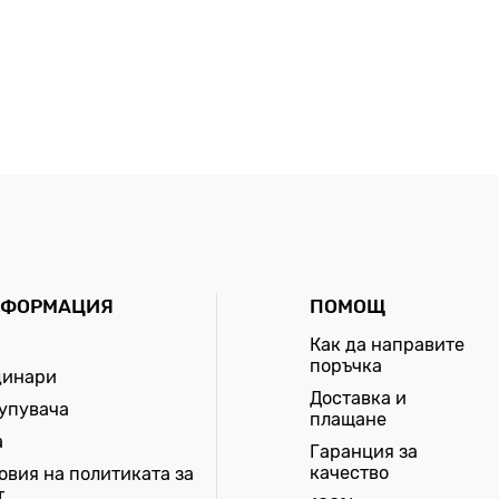
НФОРМАЦИЯ
ПОМОЩ
Как да направите
поръчка
динари
Доставка и
купувача
плащане
а
Гаранция за
качество
овия на политиката за
т