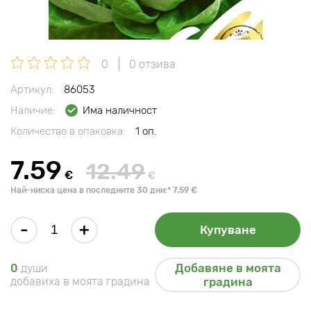
0
0 отзива
Артикул:
86053
Наличие:
Има наличност
Количество в опаковка:
1 оп.
7.59
12.49
€
€
Най-ниска цена в последните 30 дни:* 7.59 €
-
+
Купуване
Добавяне в моята
0
души
добавиха в моята градина
градина