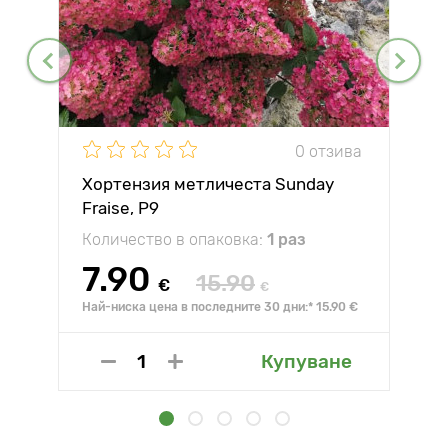
0 отзива
Хортензия метличеста Sunday
Fraise, P9
Количество в опаковка:
1 раз
7.90
15.90
€
€
Най-ниска цена в последните 30 дни:* 15.90 €
Купуване