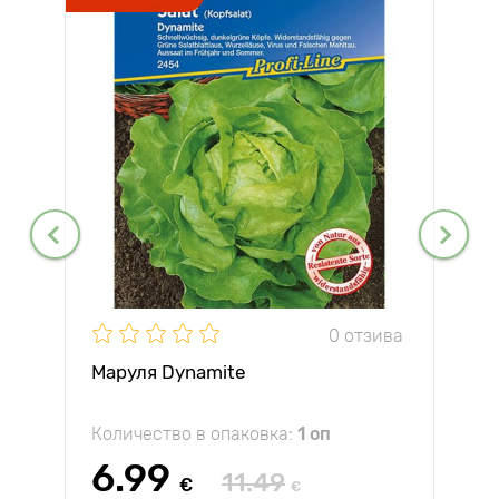
0 отзива
Маруля Dynamite
Количество в опаковка:
1 оп
6.99
11.49
€
€