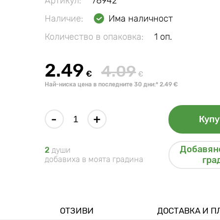
Артикул:
78942
Наличие:
Има наличност
Количество в опаковка:
1 оп.
2.49
4.09
€
€
Най-ниска цена в последните 30 дни:* 2.49 €
-
+
Купу
Добавяне
2
души
добавиха в моята градина
гра
ОТЗИВИ
ДОСТАВКА И 