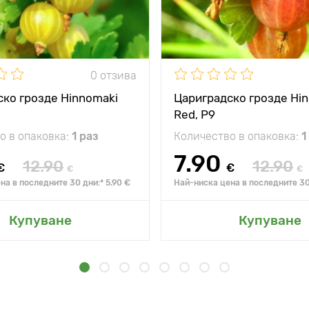
0 отзива
ко грозде Hinnomaki
Цариградско грозде Hi
Red, Р9
о в опаковка:
1 раз
Количество в опаковка:
1
7.90
12.90
12.90
€
€
€
€
на в последните 30 дни:* 5.90 €
Най-ниска цена в последните 30 
Купуване
Купуване