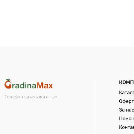
КОМП
Катал
Телефон за връзка с нас
Оферт
За на
Помо
Конта