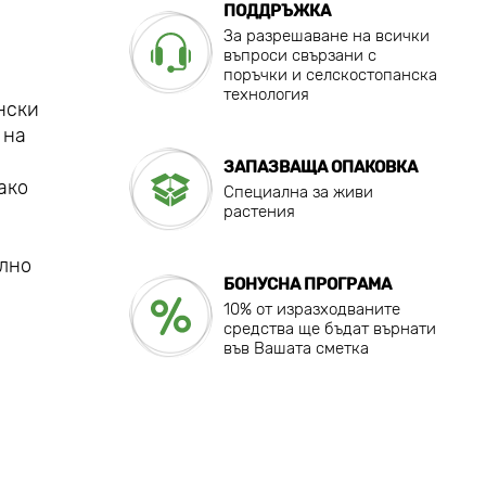
ПОДДРЪЖКА
За разрешаване на всички
въпроси свързани с
поръчки и селскостопанска
технология
нски
 на
ЗАПАЗВАЩА ОПАКОВКА
ако
Специална за живи
растения
елно
БОНУСНА ПРОГРАМА
10% от изразходваните
средства ще бъдат върнати
във Вашата сметка