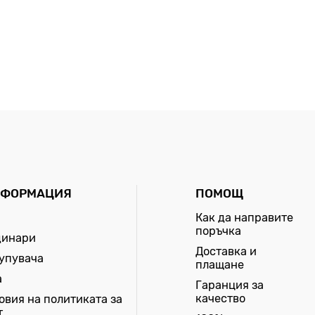
НФОРМАЦИЯ
ПОМОЩ
Как да направите
поръчка
динари
Доставка и
купувача
плащане
а
Гаранция за
качество
овия на политиката за
т