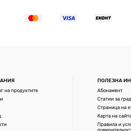
АНИЯ
ПОЛЕЗНА И
ог на продуктите
Абонамент
и
Статии за гра
с
Страница на 
щ
Карта на сайт
кти
Правила и усл
поверителнос