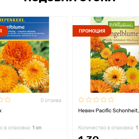
Я
ПРОМОЦИЯ
0 отзива
x
Невен Pacific Schonheit
о в опаковка:
1 оп
Количество в опаковка:
1