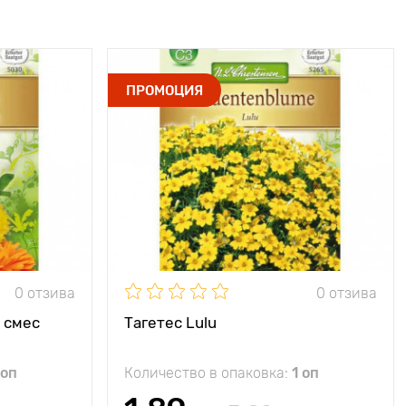
ПРОМОЦИЯ
0 отзива
0 отзива
, смес
Тагетес Lulu
 оп
Количество в опаковка:
1 оп