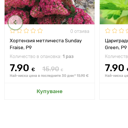
0 отзива
Хортензия метличеста Sunday
Цариградс
Fraise, P9
Green, Р9
Количество в опаковка:
1 раз
Количеств
7.90
7.90
15.90
€
€
Най-ниска цена в последните 30 дни:* 15.90 €
Най-ниска це
Купуване