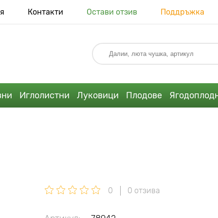
я
Контакти
Остави отзив
Поддръжка
вни
Иглолистни
Луковици
Плодове
Ягодоплод
0
0 отзива