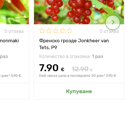
0 отзива
0 отзива
nnonmaki
Френско грозде Jonkheer van
Tets, Р9
 раз
Количество в опаковка:
1 раз
7.90
12.90
€
€
дни:* 5.90 €
Най-ниска цена в последните 30 дни:* 5.90 €
Купуване