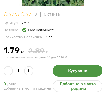
0
0 отзива
Артикул:
77491
Наличие:
Има наличност
Количество в опаковка:
1 оп.
1.79
2.89
€
€
Най-ниска цена в последните 30 дни:* 1.59 €
-
+
Купуване
Добавяне в моята
0
души
добавиха в моята градина
градина