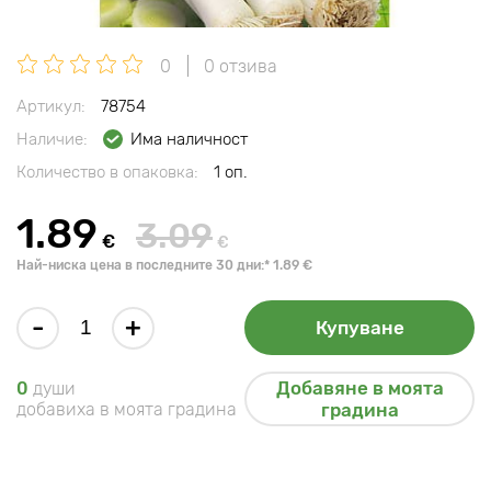
0
0 отзива
Артикул:
78754
Наличие:
Има наличност
Количество в опаковка:
1 оп.
1.89
3.09
€
€
Най-ниска цена в последните 30 дни:* 1.89 €
-
+
Купуване
Добавяне в моята
0
души
добавиха в моята градина
градина