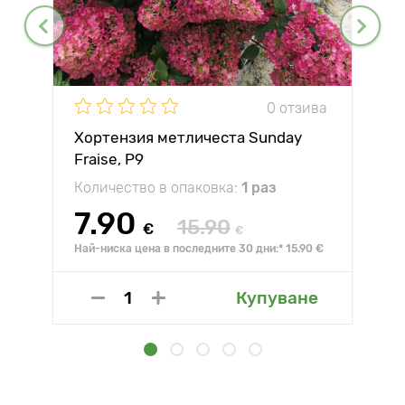
0 отзива
Хортензия метличеста Sunday
Fraise, P9
Количество в опаковка:
1 раз
7.90
15.90
€
€
Най-ниска цена в последните 30 дни:* 15.90 €
Купуване