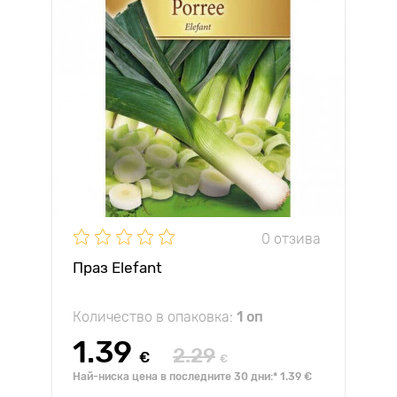
0 отзива
Праз Elefant
Количество в опаковка:
1 оп
1.39
2.29
€
€
Най-ниска цена в последните 30 дни:* 1.39 €