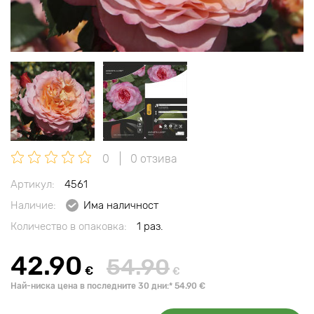
0
0 отзива
Артикул:
4561
Наличие:
Има наличност
Количество в опаковка:
1 раз.
42.90
54.90
€
€
Най-ниска цена в последните 30 дни:* 54.90 €