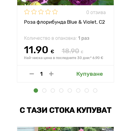
0 отзива
Роза флорибунда Blue & Violet, C2
Количество в опаковка:
1 раз
11.90
18.90
€
€
Най-ниска цена в последните 30 дни:* 6.90 €
Купуване
С ТАЗИ СТОКА КУПУВАТ