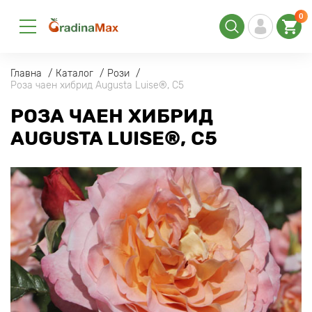
0
Главна
Каталог
Рози
Роза чаен хибрид Augusta Luise®, C5
РОЗА ЧАЕН ХИБРИД
AUGUSTA LUISE®, C5