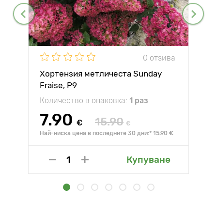
0 отзива
Хортензия метличеста Sunday
Fraise, P9
Количество в опаковка:
1 раз
7.90
15.90
€
€
Най-ниска цена в последните 30 дни:* 15.90 €
Купуване