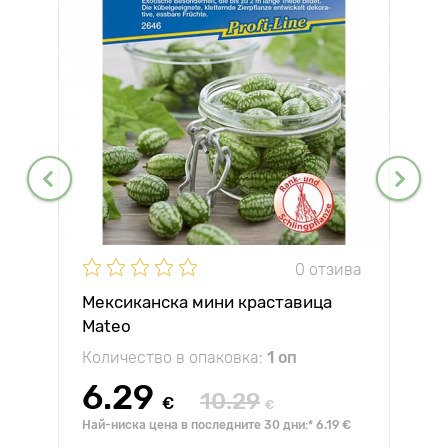
0 отзива
Мексиканска мини краставица
Mateo
Количество в опаковка:
1 оп
6.29
10.29
€
€
Най-ниска цена в последните 30 дни:* 6.19 €