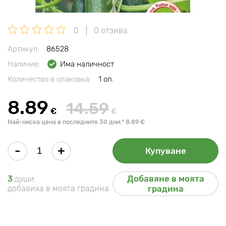
0
0 отзива
Артикул:
86528
Наличие:
Има наличност
Количество в опаковка:
1 оп.
8.89
14.59
€
€
Най-ниска цена в последните 30 дни:* 8.89 €
-
+
Купуване
Добавяне в моята
3
души
добавиха в моята градина
градина