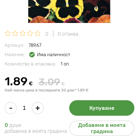
0
0 отзива
Артикул:
78967
Наличие:
Има наличност
Количество в опаковка:
1 оп.
1.89
3.09
€
€
Най-ниска цена в последните 30 дни:* 1.89 €
-
+
Купуване
Добавяне в моята
0
души
добавиха в моята градина
градина