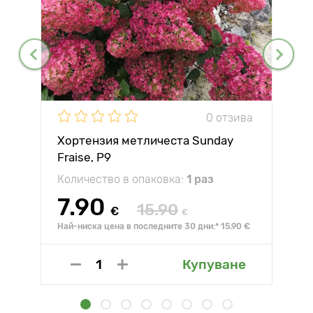
0 отзива
Хортензия метличеста Sunday
Fraise, P9
Количество в опаковка:
1 раз
7.90
15.90
€
€
Най-ниска цена в последните 30 дни:* 15.90 €
Купуване