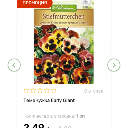
ПРОМОЦИЯ
0 отзива
Теменужка Early Giant
Количество в опаковка:
1 оп
2.49