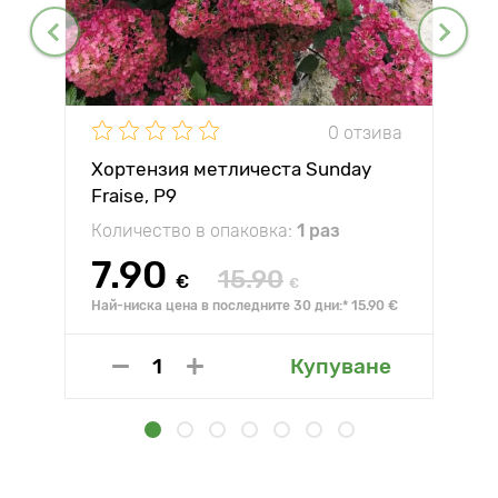
0 отзива
Хортензия метличеста Sunday
Fraise, P9
Количество в опаковка:
1 раз
7.90
15.90
€
€
Най-ниска цена в последните 30 дни:* 15.90 €
Купуване