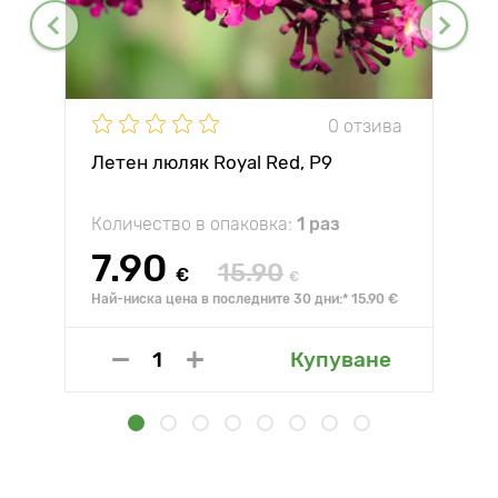
0 отзива
Летен люляк Royal Red, P9
Количество в опаковка:
1 раз
7.90
15.90
€
€
Най-ниска цена в последните 30 дни:* 15.90 €
Купуване