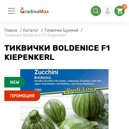
0
Главна
Каталог
Тиквички (цукини)
Тиквички Boldenice F1 Kiepenkerl
ТИКВИЧКИ BOLDENICE F1
KIEPENKERL
NEW
ПРОМОЦИЯ