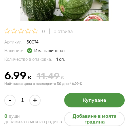
0
0 отзива
Артикул:
50074
Наличие:
Има наличност
Количество в опаковка:
1 оп.
6.99
11.49
€
€
Най-ниска цена в последните 30 дни:* 6.99 €
-
+
Купуване
Добавяне в моята
0
души
добавиха в моята градина
градина