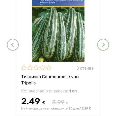
0 отзива
Тиквичка Courcourcelle von
Tripolis
Количество в опаковка:
1 оп
2.49
3.99
€
€
Най-ниска цена в последните 30 дни:* 2.29 €